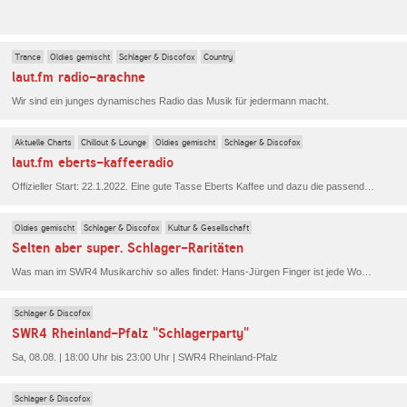
Trance
Oldies gemischt
Schlager & Discofox
Country
laut.fm radio-arachne
Wir sind ein junges dynamisches Radio das Musik für jedermann macht.
Aktuelle Charts
Chillout & Lounge
Oldies gemischt
Schlager & Discofox
laut.fm eberts-kaffeeradio
Offizieller Start: 22.1.2022. Eine gute Tasse Eberts Kaffee und dazu die passende Musik. Beides kann uns beflügeln, zum Nachdenken anregen und froh machen. Und ganz nebenbei gehen wir zusammen auf eine musikalische Zeitreise. .
Oldies gemischt
Schlager & Discofox
Kultur & Gesellschaft
Selten aber super. Schlager-Raritäten
Was man im SWR4 Musikarchiv so alles findet: Hans-Jürgen Finger ist jede Woche auf der Suche nach Schlager-Juwelen und anderen musikalischen Überraschungen. Hier geht es mal nicht um Evergreens und Ohrwürmer - sondern um echte Raritäten.
Schlager & Discofox
SWR4 Rheinland-Pfalz "Schlagerparty"
Sa, 08.08. | 18:00 Uhr bis 23:00 Uhr | SWR4 Rheinland-Pfalz
Schlager & Discofox