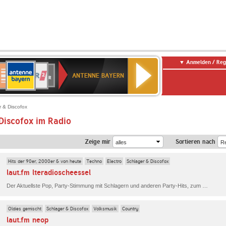
Anmelden / Reg
ANTENNE
eutschlandfunk
WDR
Deutschlandfunk
80er
SWR3
WDR
NDR
SWR
BAYERN
ANTENNE BAYERN
ltur
2
SIK
90er
4
2
Kultur
OLDIE
ANTENNE
 & Discofox
Discofox im Radio
Zeige mir
Sortieren nach
Hits der 90er, 2000er & von heute
Techno
Electro
Schlager & Discofox
laut.fm lteradioscheessel
Der Aktuellste Pop, Party-Stimmung mit Schlagern und anderen Party-Hits, zum abfeiern, bis hin zu Katerstimmung am Morgen. Hier hört ihr alles und zwar rund um die Uhr! Klickt euch rein unter laut.fm/lteradioscheessel.
Oldies gemischt
Schlager & Discofox
Volksmusik
Country
laut.fm neop