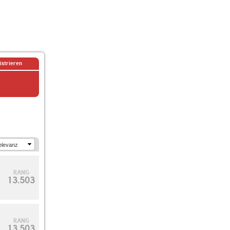
istrieren
RANG
13.503
RANG
13.503