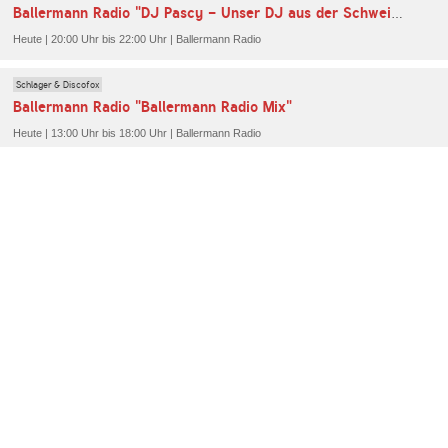
Ballermann Radio "DJ Pascy - Unser DJ aus der Schweiz"
Heute | 20:00 Uhr bis 22:00 Uhr | Ballermann Radio
Schlager & Discofox
Ballermann Radio "Ballermann Radio Mix"
Heute | 13:00 Uhr bis 18:00 Uhr | Ballermann Radio
Oldies gemischt
Schlager & Discofox
memory-Radio memoryradio 1
Viele internationale Schlager und Raritäten der späten 50er bis frühen 80er Jahre hörst du hier rund um die Uhr!
Schlager & Discofox
Volksmusik
SRF Musikwelle
Die SRF Musikwelle präsentiert einen Mix aus Schlagern und Schweizer Volksmusik. Dazu gibt es Informationen aus der Schweiz und Schweizer Hörspiele.
Schlager & Discofox
MDR MEINE SCHLAGERWELT Sachsen
MDR MEINE SCHLAGERWELT sendet rund um die Uhr deutschen Schlager, dazu Nachrichten, Wetterberichte und regionale Informationen aus Sachsen.