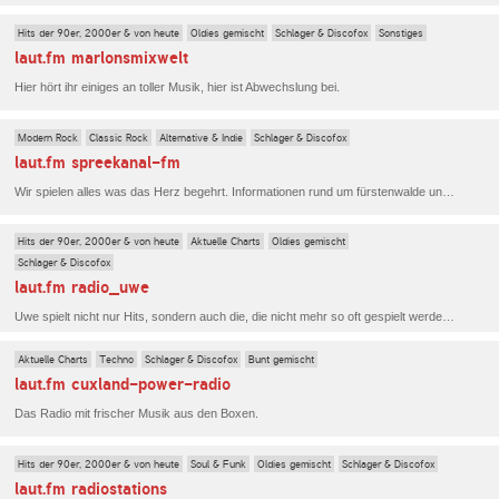
Hits der 90er, 2000er & von heute
Oldies gemischt
Schlager & Discofox
Sonstiges
laut.fm marlonsmixwelt
Hier hört ihr einiges an toller Musik, hier ist Abwechslung bei.
Modern Rock
Classic Rock
Alternative & Indie
Schlager & Discofox
laut.fm spreekanal-fm
Wir spielen alles was das Herz begehrt. Informationen rund um fürstenwalde und Umgebung werden gespielt. Wir suchen Verstärkung für unser Team.
Hits der 90er, 2000er & von heute
Aktuelle Charts
Oldies gemischt
Schlager & Discofox
laut.fm radio_uwe
Uwe spielt nicht nur Hits, sondern auch die, die nicht mehr so oft gespielt werden. Uwe kennt sie, liebt sie und spielt sie, die Musik seines Lebens.
Aktuelle Charts
Techno
Schlager & Discofox
Bunt gemischt
laut.fm cuxland-power-radio
Das Radio mit frischer Musik aus den Boxen.
Hits der 90er, 2000er & von heute
Soul & Funk
Oldies gemischt
Schlager & Discofox
laut.fm radiostations