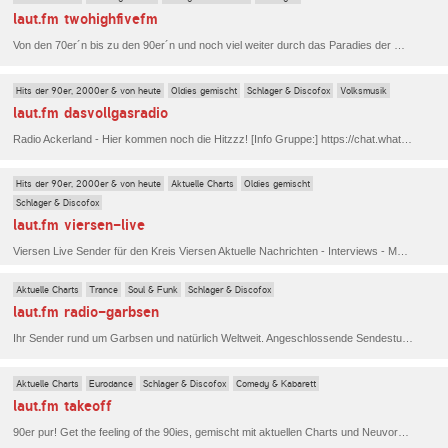
laut.fm twohighfivefm
Von den 70er´n bis zu den 90er´n und noch viel weiter durch das Paradies der Musik. Wir sind dein Mansfeld Südharz Radio .
Hits der 90er, 2000er & von heute
Oldies gemischt
Schlager & Discofox
Volksmusik
laut.fm dasvollgasradio
Radio Ackerland - Hier kommen noch die Hitzzz! [Info Gruppe:] https://chat.whatsapp.com/CqDMqrcRYHL0VVfmwL2ShM.
Hits der 90er, 2000er & von heute
Aktuelle Charts
Oldies gemischt
Schlager & Discofox
laut.fm viersen-live
Viersen Live Sender für den Kreis Viersen Aktuelle Nachrichten - Interviews - Musik.
Aktuelle Charts
Trance
Soul & Funk
Schlager & Discofox
laut.fm radio-garbsen
Ihr Sender rund um Garbsen und natürlich Weltweit. Angeschlossende Sendestudios aus Berlin, Bad Kreuznach, Lößnitz, Magdeburg, Kandel, Heiligenhafen.
Aktuelle Charts
Eurodance
Schlager & Discofox
Comedy & Kabarett
laut.fm takeoff
90er pur! Get the feeling of the 90ies, gemischt mit aktuellen Charts und Neuvorstellungen, sowie Comedy on Tape. Täglich wechselnde Themenabende versüßen euch den Feierabend und die lange Nacht! Stay tuned!