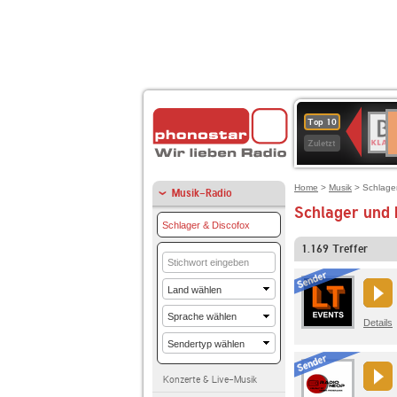
D
BR-
Top 10
Ku
KLAS
Zuletzt
Home
>
Musik
> Schlager
Musik-Radio
Schlager und 
Schlager & Discofox
1.169
Treffer
Details
Konzerte & Live-Musik