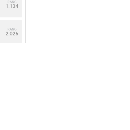
RANG
1.134
RANG
2.026
RANG
101
RANG
109
RANG
158