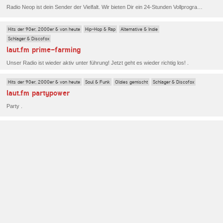
Radio Neop ist dein Sender der Vielfalt. Wir bieten Dir ein 24-Stunden Vollprogramm! Oldies aus den Genres Schlager, Volksmusik und Country info@studio11-opladen.de.
Hits der 90er, 2000er & von heute
Hip-Hop & Rap
Alternative & Indie
Schlager & Discofox
laut.fm prime-farming
Unser Radio ist wieder aktiv unter führung! Jetzt geht es wieder richtig los! .
Hits der 90er, 2000er & von heute
Soul & Funk
Oldies gemischt
Schlager & Discofox
laut.fm partypower
Party .