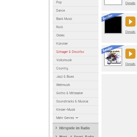
Pop
Details
Dance
Black Music
Rock
Details
Oldies
Künstler
Schlager & Discofox
Volksmusik
Details
Country
Jazz & Blues
Weltmusik
Gothic & Mittelalter
Soundtracks & Musical
Kinder-Musik
Mehr Genres
Hörspiele im Radio
Wort- & Sport-Radio