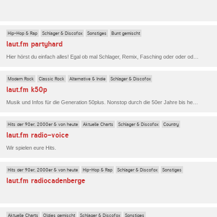
Hip-Hop & Rap
Schlager & Discofox
Sonstiges
Bunt gemischt
laut.fm partyhard
Hier hörst du einfach alles! Egal ob mal Schlager, Remix, Fasching oder oder oder. .
Modern Rock
Classic Rock
Alternative & Indie
Schlager & Discofox
laut.fm k50p
Musik und Infos für die Generation 50plus. Nonstop durch die 50er Jahre bis heute. ENJOY!
Hits der 90er, 2000er & von heute
Aktuelle Charts
Schlager & Discofox
Country
laut.fm radio-voice
Wir spielen eure Hits.
Hits der 90er, 2000er & von heute
Hip-Hop & Rap
Schlager & Discofox
Sonstiges
laut.fm radiocadenberge
Aktuelle Charts
Oldies gemischt
Schlager & Discofox
Sonstiges