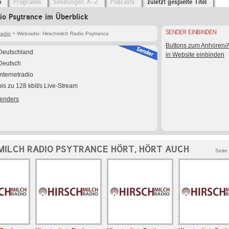
o
Programm
Sendungen A-Z
Podcasts
zuletzt gespielte Titel
io Psytrance im Überblick
SENDER EINBINDEN
Radio
> Webradio: Hirschmilch Radio Psytrance
Buttons zum Anhören
Deutschland
in Website einbinden
Deutsch
Internetradio
bis zu 128 kbit/s Live-Stream
Senders
MILCH RADIO PSYTRANCE HÖRT, HÖRT AUCH
Seite