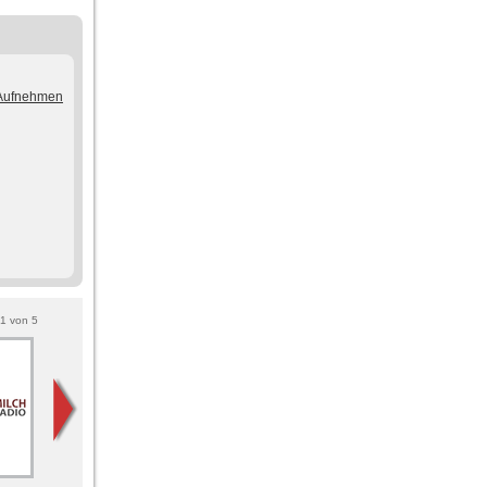
/Aufnehmen
1
von
5