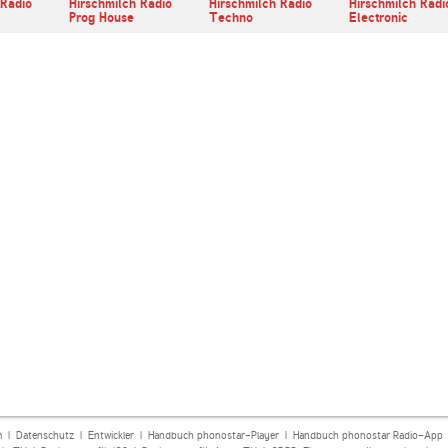
 Radio
Hirschmilch Radio
Hirschmilch Radio
Hirschmilch Radi
Prog House
Techno
Electronic
m
|
Datenschutz
|
Entwickler
|
Handbuch phonostar-Player
|
Handbuch phonostar Radio-App