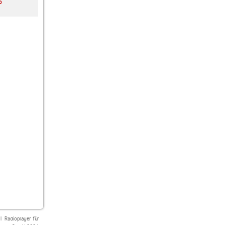
o
Hirschmilch Radio
SUNSHINE LIVE
Psyradio Progressive
Chillout
|
Radioplayer für