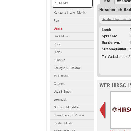
Info
Webradi
DJ-Mix
Hirschmilch Rad
Konzerte & Live-Musik
Sender: Hirschmilch 
Pop
Dance
Land
Sprache
Black Music
Sendertyp
Rock
Streamqualität
Oldies
Zur Website des 
Künstler
Schlager & Discofox
Volksmusik
Country
WER HIRSCH
Jazz & Blues
Weltmusik
Gothic & Mittelalter
Soundtracks & Musical
Kinder-Musik