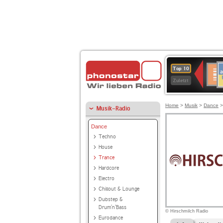
A
Deuts
Top 10
B
Kultu
Zuletzt
Home
>
Musik
>
Dance
Musik-Radio
Dance
Techno
House
Trance
Hardcore
Electro
Chillout & Lounge
Dubstep &
Drum'n'Bass
© Hirschmilch Radio
Eurodance