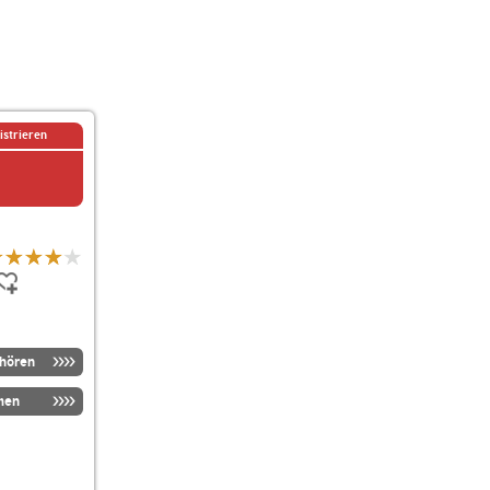
istrieren
nhören
men