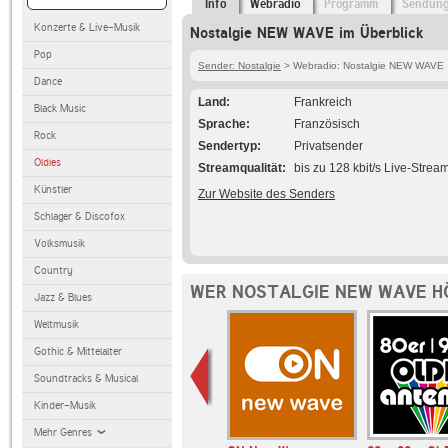
Info
Webradio
Programm
Sendun
Konzerte & Live-Musik
Nostalgie NEW WAVE im Überblick
Pop
Sender: Nostalgie
> Webradio: Nostalgie NEW WAVE
Dance
Land
Frankreich
Black Music
Sprache
Französisch
Rock
Sendertyp
Privatsender
Oldies
Streamqualität
bis zu 128 kbit/s Live-Strea
Künstler
Zur Website des Senders
Schlager & Discofox
Volksmusik
Country
WER NOSTALGIE NEW WAVE H
Jazz & Blues
Weltmusik
Gothic & Mittelalter
Soundtracks & Musical
Kinder-Musik
Mehr Genres