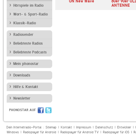
SF 10-33
Ö1
ON New Wave
80er 90er OL
ANTENNE
Hörspiele im Radio
Wort- & Sport-Radio
Klassik-Radio
Radiosender
Beliebteste Radios
Beliebteste Podcasts
Mein phonostar
Downloads
Hilfe & Kontakt
Newsletter
PHONOSTAR AUF
Dein Internetradio-Portal :
Sitemap
|
Kontakt
|
Impressum
|
Datenschutz
|
Entwickler
|
Windows
|
Radioplayer für Android
|
Radioplayer für Android TV
|
Radioplayer für iOS
|
R