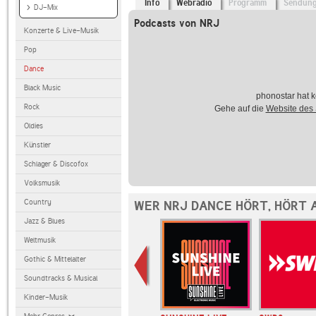
Info
Webradio
Programm
Sendun
DJ-Mix
Podcasts von NRJ
Konzerte & Live-Musik
Pop
Dance
Black Music
phonostar hat k
Rock
Gehe auf die
Website des
Oldies
Künstler
Schlager & Discofox
Volksmusik
Country
WER NRJ DANCE HÖRT, HÖRT 
Jazz & Blues
Weltmusik
Gothic & Mittelalter
Soundtracks & Musical
Kinder-Musik