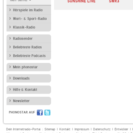
Mehr Genres
N-JOY
SUNSHINE LIVE
SWR3
Hörspiele im Radio
Wort- & Sport-Radio
Klassik-Radio
Radiosender
Beliebteste Radios
Beliebteste Podcasts
Mein phonostar
Downloads
Hilfe & Kontakt
Newsletter
PHONOSTAR AUF
Dein Internetradio-Portal :
Sitemap
|
Kontakt
|
Impressum
|
Datenschutz
|
Entwickler
|