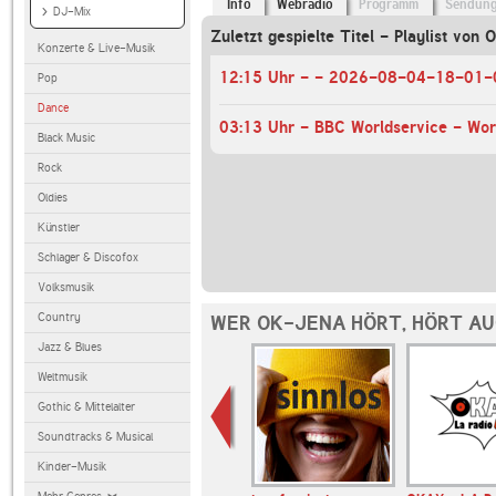
Info
Webradio
Programm
Sendun
DJ-Mix
Zuletzt gespielte Titel - Playlist von
Konzerte & Live-Musik
12:15 Uhr - - 2026-08-04-18-01-
Pop
Dance
03:13 Uhr - BBC Worldservice - Wor
Black Music
Rock
Oldies
Künstler
Schlager & Discofox
Volksmusik
Country
WER OK-JENA HÖRT, HÖRT A
Jazz & Blues
Weltmusik
Gothic & Mittelalter
Soundtracks & Musical
Kinder-Musik