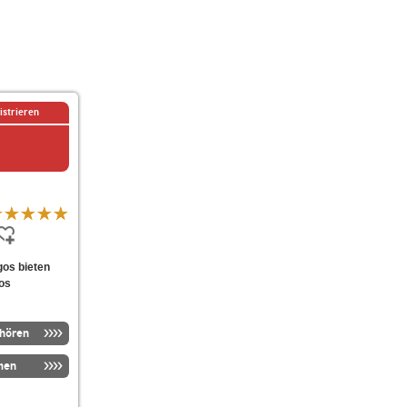
istrieren
gos bieten
os
nhören
men