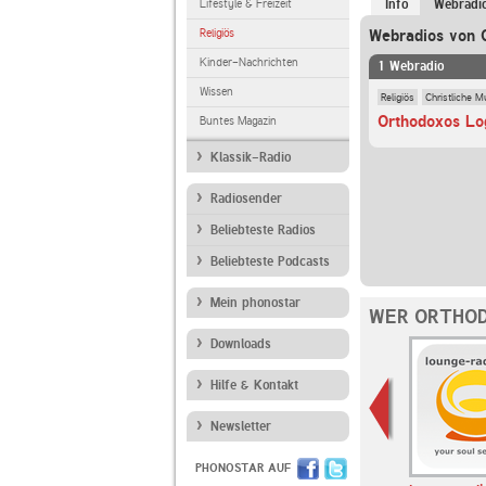
Lifestyle & Freizeit
Info
Webradi
Religiös
Webradios von 
Kinder-Nachrichten
1 Webradio
Wissen
Religiös
Christliche M
Orthodoxos Lo
Buntes Magazin
Klassik-Radio
Radiosender
Beliebteste Radios
Beliebteste Podcasts
Mein phonostar
WER ORTHOD
Downloads
Hilfe & Kontakt
Newsletter
PHONOSTAR AUF