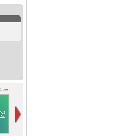
1
von
4