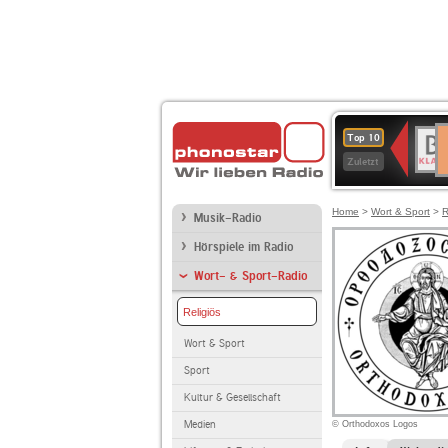
D
BR-
Top 10
Ku
KLAS
Zuletzt
Home
>
Wort & Sport
>
R
Musik-Radio
Hörspiele im Radio
Wort- & Sport-Radio
Religiös
Wort & Sport
Sport
Kultur & Gesellschaft
Medien
© Orthodoxos Logos