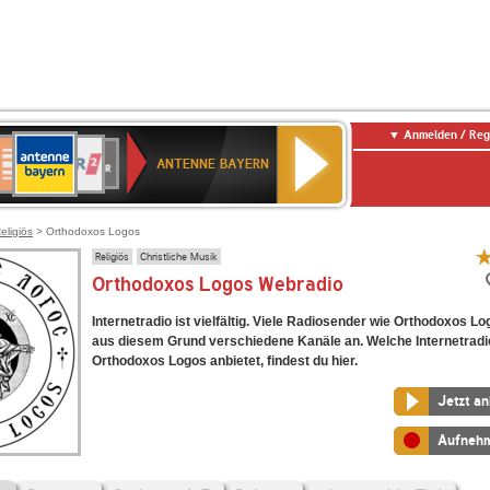
Anmelden / Reg
ANTENNE
eutschlandfunk
WDR
Deutschlandfunk
80er
SWR3
WDR
NDR
SWR
BAYERN
ANTENNE BAYERN
ltur
2
SIK
90er
4
2
Kultur
OLDIE
ANTENNE
eligiös
> Orthodoxos Logos
Religiös
Christliche Musik
Orthodoxos Logos Webradio
Internetradio ist vielfältig. Viele Radiosender wie Orthodoxos Lo
aus diesem Grund verschiedene Kanäle an. Welche Internetradi
Orthodoxos Logos anbietet, findest du hier.
Jetzt a
Aufneh