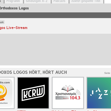
o
Programm
Sendungen A-Z
Podcasts
zuletzt gespielte Titel
Orthodoxos Logos
usik
gos Live-Stream
OXOS LOGOS HÖRT, HÖRT AUCH
Seite