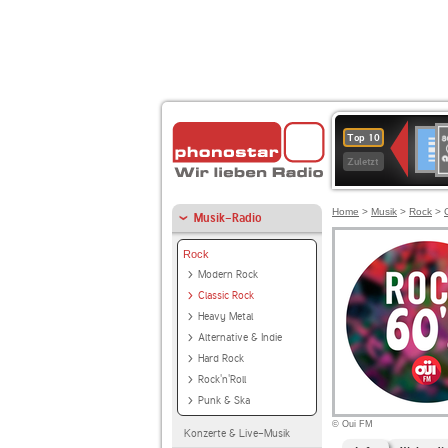
8
Deuts
Top 10
9
Zuletzt
O
A
Home
>
Musik
>
Rock
>
Musik-Radio
Rock
Modern Rock
Classic Rock
Heavy Metal
Alternative & Indie
Hard Rock
Rock'n'Roll
Punk & Ska
© Oui FM
Konzerte & Live-Musik