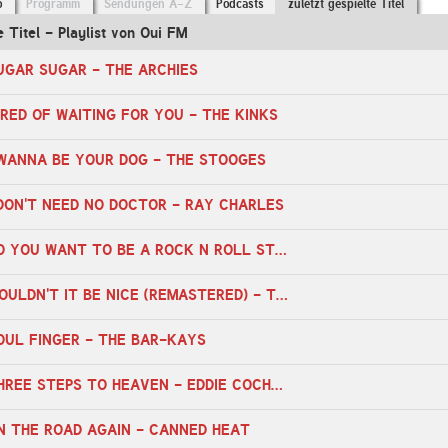
o
Programm
Sendungen A-Z
Podcasts
zuletzt gespielte Titel
e Titel - Playlist von Oui FM
SUGAR SUGAR - THE ARCHIES
TIRED OF WAITING FOR YOU - THE KINKS
I WANNA BE YOUR DOG - THE STOOGES
I DON'T NEED NO DOCTOR - RAY CHARLES
15:47 Uhr - SO YOU WANT TO BE A ROCK N ROLL STAR - THE BYRDS
15:44 Uhr - WOULDN'T IT BE NICE (REMASTERED) - THE BEACH BOYS
SOUL FINGER - THE BAR-KAYS
15:39 Uhr - THREE STEPS TO HEAVEN - EDDIE COCHRAN
ON THE ROAD AGAIN - CANNED HEAT