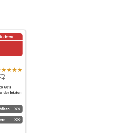
istrieren
ck 60's
er der letzten
nhören
men