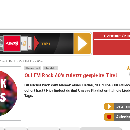
Anmelden / Reg
SWR3
0er
WDR
chlandfunk
NDR
BR-
SWR
SWR3
0er
4
2
KLASSIK
Kultur
LDIE
NTENNE
Classic Rock
> Oui FM Rock 60's
Classic Rock
60er Jahre
Oui FM Rock 60's zuletzt gespielte Titel
Du suchst nach dem Namen eines Liedes, das du bei Oui FM Ro
gehört hast? Hier findest du ihn! Unsere Playlist enthält die Lied
Tage.
Jetzt a
Aufneh