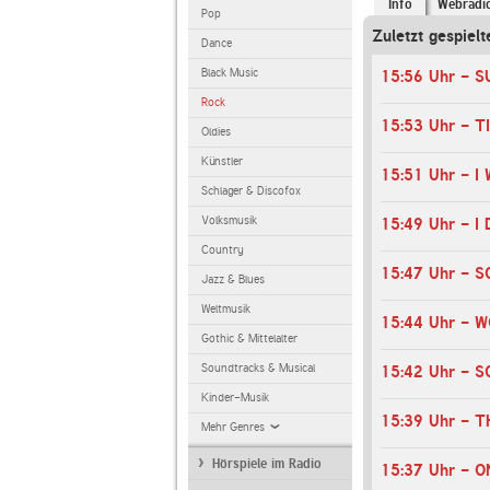
Info
Webradi
Pop
Zuletzt gespielt
Dance
Black Music
15:56 Uhr - 
Rock
15:53 Uhr - 
Oldies
Künstler
15:51 Uhr - 
Schlager & Discofox
Volksmusik
15:49 Uhr - 
Country
Jazz & Blues
Weltmusik
Gothic & Mittelalter
Soundtracks & Musical
15:42 Uhr - 
Kinder-Musik
Mehr Genres
Hörspiele im Radio
15:37 Uhr - 