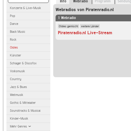
Info
Webradio
Programm
Sendun
Konzerte & Live-Musik
Webradios von Piratenradio.nl
Pop
1 Webradio
Dance
Oldies gemischt
weitere Länder
Black Music
Piratenradio.nl Live-Stream
Rock
Oldies
Künstler
Schlager & Discofox
Volksmusik
Country
Jazz & Blues
Weltmusik
Gothic & Mittelalter
Soundtracks & Musical
Kinder-Musik
Mehr Genres