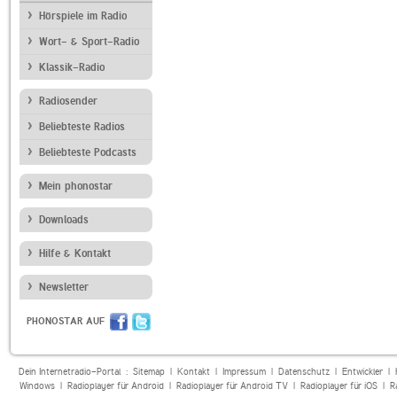
Hörspiele im Radio
Wort- & Sport-Radio
Klassik-Radio
Radiosender
Beliebteste Radios
Beliebteste Podcasts
Mein phonostar
Downloads
Hilfe & Kontakt
Newsletter
PHONOSTAR AUF
Dein Internetradio-Portal :
Sitemap
|
Kontakt
|
Impressum
|
Datenschutz
|
Entwickler
|
Windows
|
Radioplayer für Android
|
Radioplayer für Android TV
|
Radioplayer für iOS
|
R