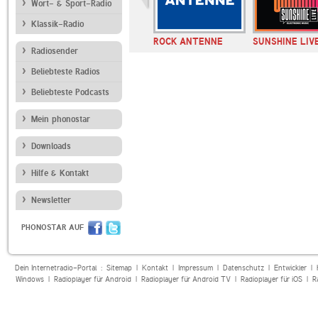
Wort- & Sport-Radio
Klassik-Radio
ROCK ANTENNE
SUNSHINE LIV
Radiosender
Beliebteste Radios
Beliebteste Podcasts
Mein phonostar
Downloads
Hilfe & Kontakt
Newsletter
PHONOSTAR AUF
Dein Internetradio-Portal :
Sitemap
|
Kontakt
|
Impressum
|
Datenschutz
|
Entwickler
|
Windows
|
Radioplayer für Android
|
Radioplayer für Android TV
|
Radioplayer für iOS
|
R