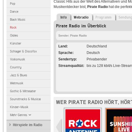
Classic Hits aus der Welt des Alternativen und 
Pop
Musikentdecker bist,
Pirate Radio
hat die perfek
Dance
Info
Webradio
Programm
Sendun
Black Music
Pirate Radio im Überblick
Rock
Oldies
Sender: Pirate Radio
Künstler
Land
Deutschland
Schlager & Discofox
Sprache
Deutsch
Sendertyp
Privatsender
Volksmusik
Streamqualität
bis zu 128 kbit/s Live-Strea
Country
Jazz & Blues
Weltmusik
Gothic & Mittelalter
Soundtracks & Musical
WER PIRATE RADIO HÖRT, HÖR
Kinder-Musik
Mehr Genres
Hörspiele im Radio