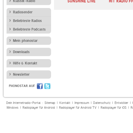
E BAYERN
Klassik-Radio
planet radio livecharts
SUNSHINE LIVE
HIT RADIO F
Radiosender
Beliebteste Radios
Beliebteste Podcasts
Mein phonostar
Downloads
Hilfe & Kontakt
Newsletter
PHONOSTAR AUF
Dein Internetradio-Portal :
Sitemap
|
Kontakt
|
Impressum
|
Datenschutz
|
Entwickler
|
Windows
|
Radioplayer für Android
|
Radioplayer für Android TV
|
Radioplayer für iOS
|
R