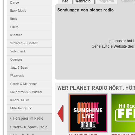
Info
Webradio
Programm
Sendun
Dance
Sendungen von planet radio
Black Music
Rock
Oldies
Künstler
phonostar hat k
Schlager & Discofox
Gehe auf die
Website des
Volksmusik
Country
Jazz & Blues
Weltmusik
Gothic & Mittelalter
WER PLANET RADIO HÖRT, HÖ
Soundtracks & Musical
Kinder-Musik
Mehr Genres
Hörspiele im Radio
Wort- & Sport-Radio