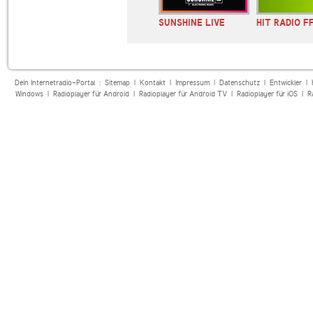
nn Radio
planet radio the club
SUNSHINE LIVE
HIT RADIO F
Dein Internetradio-Portal :
Sitemap
|
Kontakt
|
Impressum
|
Datenschutz
|
Entwickler
|
Windows
|
Radioplayer für Android
|
Radioplayer für Android TV
|
Radioplayer für iOS
|
R