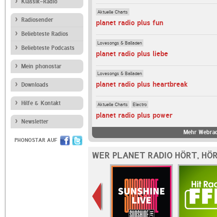
Klassik-Radio
Aktuelle Charts
Radiosender
planet radio plus fun
Beliebteste Radios
Lovesongs & Balladen
Beliebteste Podcasts
planet radio plus liebe
Mein phonostar
Lovesongs & Balladen
planet radio plus heartbreak
Downloads
Hilfe & Kontakt
Aktuelle Charts
Electro
planet radio plus power
Newsletter
Mehr Webradi
PHONOSTAR AUF
WER PLANET RADIO HÖRT, HÖ