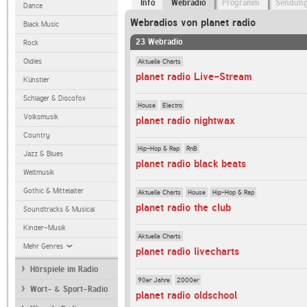
Info
Webradio
Programm
Sendun
Dance
Webradios von planet radio
Black Music
23 Webradio
Rock
Aktuelle Charts
Oldies
planet radio Live-Stream
Künstler
Schlager & Discofox
House
Electro
Volksmusik
planet radio nightwax
Country
Hip-Hop & Rap
RnB
Jazz & Blues
planet radio black beats
Weltmusik
Gothic & Mittelalter
Aktuelle Charts
House
Hip-Hop & Rap
planet radio the club
Soundtracks & Musical
Kinder-Musik
Aktuelle Charts
Mehr Genres
planet radio livecharts
Hörspiele im Radio
90er Jahre
2000er
Wort- & Sport-Radio
planet radio oldschool