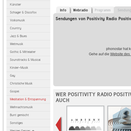
Künstler
Info
Webradio
Programm
Sendun
Schlager & Discofox
Sendungen von Positivity Radio Positi
Volksmusik
Country
Jazz & Blues
Weltmusik
phonostar hat k
Gothic & Mittelalter
Gehe auf die
Website des
Soundtracks & Musical
Kinder-Musik
Gay
Christliche Musik
Gospel
WER POSITIVITY RADIO POSIT
AUCH
Meditation & Entspannung
Weihnachtsmusik
Bunt gemischt
Sonstiges
Weniger Genres