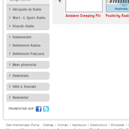
Hörspiele im Radio
andfunk
Bayern 1
Ambient Sleeping Pill
Positivity Rad
Wort- & Sport-Radio
Klassik-Radio
Radiosender
Beliebteste Radios
Beliebteste Podcasts
Mein phonostar
Downloads
Hilfe & Kontakt
Newsletter
PHONOSTAR AUF
Dein Internetradio-Portal :
Sitemap
|
Kontakt
|
Impressum
|
Datenschutz
|
Entwickler
|