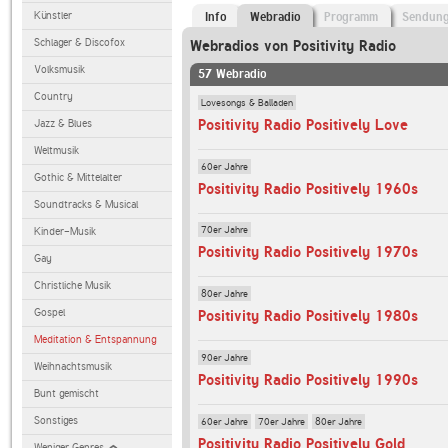
Künstler
Info
Webradio
Programm
Sendun
Schlager & Discofox
Webradios von Positivity Radio
Volksmusik
57 Webradio
Country
Lovesongs & Balladen
Positivity Radio Positively Love
Jazz & Blues
Weltmusik
60er Jahre
Gothic & Mittelalter
Positivity Radio Positively 1960s
Soundtracks & Musical
70er Jahre
Kinder-Musik
Positivity Radio Positively 1970s
Gay
Christliche Musik
80er Jahre
Gospel
Positivity Radio Positively 1980s
Meditation & Entspannung
90er Jahre
Weihnachtsmusik
Positivity Radio Positively 1990s
Bunt gemischt
Sonstiges
60er Jahre
70er Jahre
80er Jahre
Positivity Radio Positively Gold
Weniger Genres