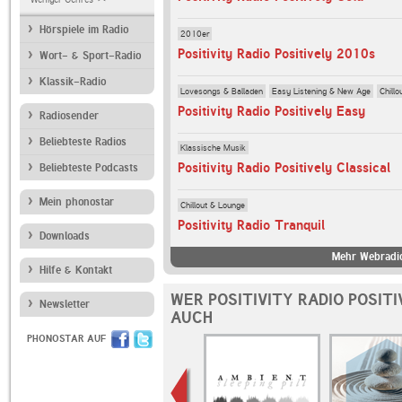
Hörspiele im Radio
2010er
Positivity Radio Positively 2010s
Wort- & Sport-Radio
Klassik-Radio
Lovesongs & Balladen
Easy Listening & New Age
Chill
Positivity Radio Positively Easy
Radiosender
Beliebteste Radios
Klassische Musik
Positivity Radio Positively Classical
Beliebteste Podcasts
Mein phonostar
Chillout & Lounge
Positivity Radio Tranquil
Downloads
Mehr Webradio
Hilfe & Kontakt
WER POSITIVITY RADIO POSIT
Newsletter
AUCH
PHONOSTAR AUF