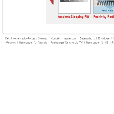
andfunk
Bayern 1
Ambient Sleeping Pill
Positivity Rad
Dein Internetradio-Portal :
Sitemap
|
Kontakt
|
Impressum
|
Datenschutz
|
Entwickler
|
Windows
|
Radioplayer für Android
|
Radioplayer für Android TV
|
Radioplayer für iOS
|
R