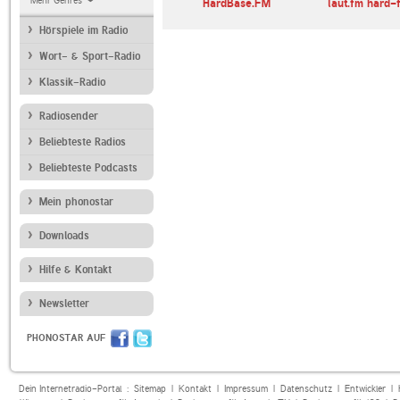
Mehr Genres
I Love Music
HardBase.FM
laut.fm hard-
TOMORROWLAND
Hörspiele im Radio
Wort- & Sport-Radio
Klassik-Radio
Radiosender
Beliebteste Radios
Beliebteste Podcasts
Mein phonostar
Downloads
Hilfe & Kontakt
Newsletter
PHONOSTAR AUF
Dein Internetradio-Portal :
Sitemap
|
Kontakt
|
Impressum
|
Datenschutz
|
Entwickler
|