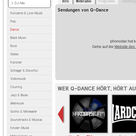
Info
Webradio
Programm
Sendun
DJ-Mix
Sendungen von Q-Dance
Konzerte & Live-Musik
Pop
Dance
Black Music
phonostar hat k
Rock
Gehe auf die
Website des
Oldies
Künstler
Schlager & Discofox
Volksmusik
Country
WER Q-DANCE HÖRT, HÖRT A
Jazz & Blues
Weltmusik
Gothic & Mittelalter
Soundtracks & Musical
Kinder-Musik