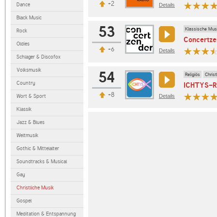
+2
Dance
Details
Black Music
53
Klassische Mus
Rock
Concertze
Oldies
+6
Details
Schlager & Discofox
Volksmusik
54
Religiös
Chris
Country
ICHTYS-R
+8
Wort & Sport
Details
Klassik
Jazz & Blues
Weltmusik
Gothic & Mittelalter
Soundtracks & Musical
Gay
Christliche Musik
Gospel
Meditation & Entspannung