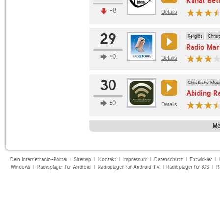
Kanal Bet
-8
Details
29
Religiös
Chris
Radio Mar
±0
Details
30
Christliche Mus
Abiding R
±0
Details
Me
Dein Internetradio-Portal :
Sitemap
|
Kontakt
|
Impressum
|
Datenschutz
|
Entwickler
|
Windows
|
Radioplayer für Android
|
Radioplayer für Android TV
|
Radioplayer für iOS
|
R