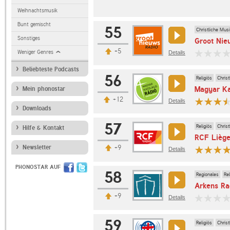
Weihnachtsmusik
Bunt gemischt
55
Christliche Mus
Sonstiges
Groot Nie
+5
Weniger Genres
Details
Beliebteste Podcasts
56
Religiös
Chris
Magyar Ka
Mein phonostar
+12
Details
Downloads
57
Religiös
Chris
Hilfe & Kontakt
RCF Lièg
Newsletter
+9
Details
PHONOSTAR AUF
58
Regionales
Rel
Arkens Ra
+9
Details
59
Religiös
Chris