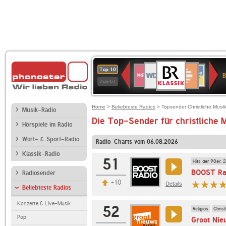
BR-
WDR
Deutschlandfunk
SWR3
Deutschlandfunk
80er
NDR
ANTENNE
SWR
Top 10
KLASSIK
B
4
Kultur
90er
2
BAYERN
Kultur
Zuletzt
OLDIE
ANTENNE
Home
>
Beliebteste Radios
> Topsender Christliche Musik
Musik-Radio
Die Top-Sender für christliche 
Hörspiele im Radio
Wort- & Sport-Radio
Radio-Charts vom 06.08.2026
Klassik-Radio
51
Hits der 90er, 
BOOST Ra
Radiosender
+10
Details
Beliebteste Radios
Konzerte & Live-Musik
52
Religiös
Chris
Pop
Groot Nie