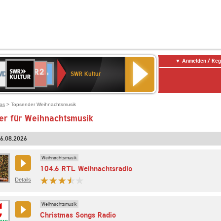
Anmelden / Reg
SWR
DR
NDR
ENNE
80er
SWR3
WDR
BR-
Deutschlandfunk
Deutschlandfunk
Kultur
SWR Kultur
2
ERN
90er
4
KLASSIK
Kultur
OLDIE
ANTENNE
ios
> Topsender Weihnachtsmusik
er für Weihnachtsmusik
06.08.2026
Weihnachtsmusik
104.6 RTL Weihnachtsradio
Details
Weihnachtsmusik
Christmas Songs Radio