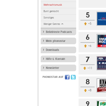
Weihnachtsmusik
Bunt gemischt
5
Sonstiges
+5
Weniger Genres
Beliebteste Podcasts
6
Mein phonostar
+6
Downloads
7
Hilfe & Kontakt
Newsletter
+11
PHONOSTAR AUF
8
+8
9