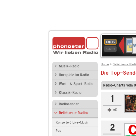
W
ANT
Top 10
2
BAY
Zuletzt
Home
>
Beliebteste Rad
Musik-Radio
Die Top-Send
Hörspiele im Radio
Wort- & Sport-Radio
Radio-Charts vom 
Klassik-Radio
1
Radiosender
±0
Beliebteste Radios
Konzerte & Live-Musik
2
Pop