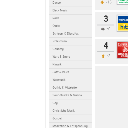
+15
Dance
Black Music
3
Rock
Oldies
±0
Schlager & Discofox
Volksmusik
4
Country
+2
Wort & Sport
Klassik
Jazz & Blues
Weltmusik
Gothic & Mittelalter
Soundtracks & Musical
Gay
Christliche Musik
Gospel
Meditation & Entspannung