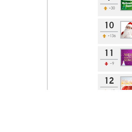
+30
10
+136
11
-9
12
+12
13
+7