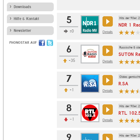
Downloads
5
Hits der 90er, 
Hilfe & Kontakt
NDR 1 Ra
Newsletter
±0
Details
PHONOSTAR AUF
6
Russische & sl
SUTON Ra
+35
Details
7
Oldies gemischt
R.SA
+1
Details
8
Hits der 90er, 
RTL 102.
-1
Details
9
Hits der 90er, 