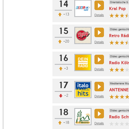
14
Orientalische &
Kral Pop
+13
Details
15
Oldies gemischt
Retro Rád
+20
Details
16
Oldies gemischt
Radio Köl
+3
Details
17
Mediterrane Mu
ANTENNE 
-2
Details
18
Oldies gemischt
Radio Sch
+18
Details