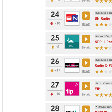
Details
24
Russische & sl
BN Radio
-10
Details
25
Hits der 90er, 
NDR 1 Rad
+5
Details
26
Russische & sl
Radio D P
+17
Details
27
Jazz
Chanso
FIP
-10
Details
28
Weltmusik gemi