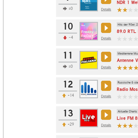
NDR 1 Wel
±0
Details
10
Hits der 90er, 
89.0 RTL 
-4
Details
11
Mediterrane Mu
Antenne V
±0
Details
12
Russische & sl
Radio Mos
+14
Details
13
Aktuelle Charts
Live FM 8
+29
Details