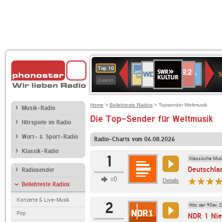
SWR
WDR
NDR
ANTENNE
80er
SWR3
WDR
BR-
Deutschlandfunk
Deutschlandfun
Top 10
Kultur
S
2
2
BAYERN
90er
4
KLASSIK
Kultur
Zuletzt
OLDIE
ANTENNE
Home
>
Beliebteste Radios
> Topsender Weltmusik
Musik-Radio
Die Top-Sender für Weltmusik
Hörspiele im Radio
Wort- & Sport-Radio
Radio-Charts vom 06.08.2026
Klassik-Radio
1
Klassische Mus
Deutschla
Radiosender
±0
Details
Beliebteste Radios
Konzerte & Live-Musik
2
Hits der 90er, 
Pop
NDR 1 Nie