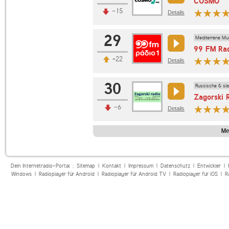
COSMO
-15
Details
29
Mediterrane Mu
99 FM Rad
+22
Details
30
Russische & sl
Zagorski 
-6
Details
Me
Dein Internetradio-Portal :
Sitemap
|
Kontakt
|
Impressum
|
Datenschutz
|
Entwickler
|
Windows
|
Radioplayer für Android
|
Radioplayer für Android TV
|
Radioplayer für iOS
|
R