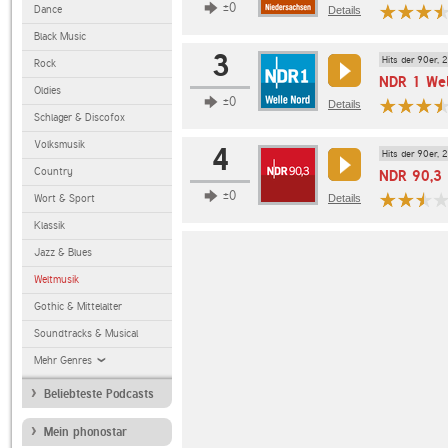
±0
Dance
Details
Black Music
3
Hits der 90er, 
Rock
NDR 1 Wel
Oldies
±0
Details
Schlager & Discofox
Volksmusik
4
Hits der 90er, 
Country
NDR 90,3
±0
Wort & Sport
Details
Klassik
Jazz & Blues
Weltmusik
Gothic & Mittelalter
Soundtracks & Musical
Mehr Genres
Beliebteste Podcasts
Mein phonostar