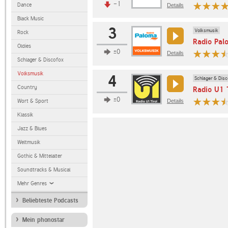
-1
Dance
Details
Black Music
3
Volksmusik
Rock
Radio Pal
Oldies
±0
Details
Schlager & Discofox
Volksmusik
4
Schlager & Disc
Country
Radio U1 
±0
Wort & Sport
Details
Klassik
Jazz & Blues
Weltmusik
Gothic & Mittelalter
Soundtracks & Musical
Mehr Genres
Beliebteste Podcasts
Mein phonostar