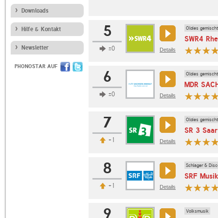
Downloads
5
Oldies gemischt
Hilfe & Kontakt
SWR4 Rhei
Newsletter
±0
Details
PHONOSTAR AUF
6
Oldies gemischt
MDR SAC
±0
Details
7
Oldies gemischt
SR 3 Saar
+1
Details
8
Schlager & Disc
SRF Musik
+1
Details
9
Volksmusik