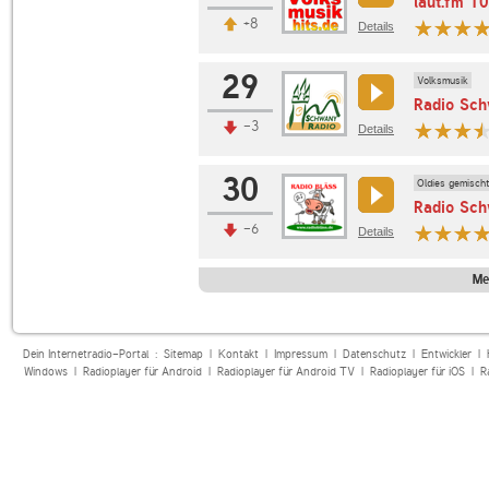
laut.fm 1
+8
Details
29
Volksmusik
Radio Sch
-3
Details
30
Oldies gemischt
Radio Sch
-6
Details
Me
Dein Internetradio-Portal :
Sitemap
|
Kontakt
|
Impressum
|
Datenschutz
|
Entwickler
|
Windows
|
Radioplayer für Android
|
Radioplayer für Android TV
|
Radioplayer für iOS
|
R