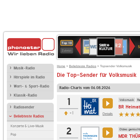
SWR
WDR
NDR
ANTENNE
80er
SWR3
WDR
BR-
Deutschlandfunk
Deutschlandfun
Top 10
Kultur
S
2
2
BAYERN
90er
4
KLASSIK
Kultur
Zuletzt
OLDIE
ANTENNE
Home
>
Beliebteste Radios
> Topsender Volksmusik
Musik-Radio
Die Top-Sender für Volksmusik
Hörspiele im Radio
Wort- & Sport-Radio
Radio-Charts vom 06.08.2026
Klassik-Radio
1
Volksmusik
Re
BR Heimat
Radiosender
+1
Details
Beliebteste Radios
Konzerte & Live-Musik
2
Oldies gemischt
Pop
MDR THÜ