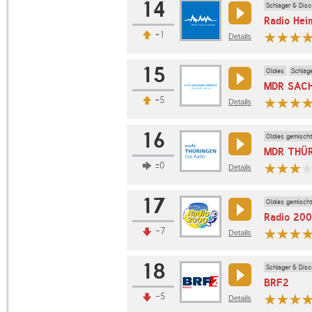
14
Schlager & Disc
Radio Hei
+1
Details
15
Oldies
Schlag
MDR SACH
+5
Details
16
Oldies gemischt
MDR THÜR
±0
Details
17
Oldies gemischt
Radio 20
-7
Details
18
Schlager & Disc
BRF2
-5
Details