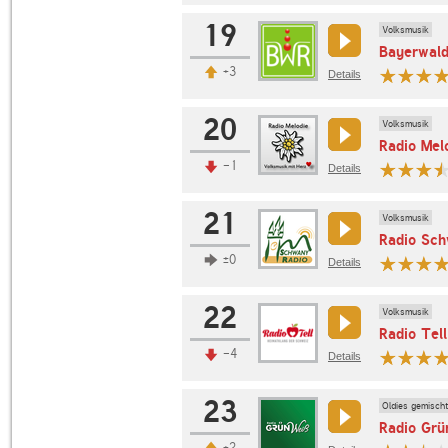
19
Volksmusik
Bayerwald
+3
Details
20
Volksmusik
Radio Mel
-1
Details
21
Volksmusik
Radio Sch
±0
Details
22
Volksmusik
Radio Tell
-4
Details
23
Oldies gemischt
Radio Grü
+2