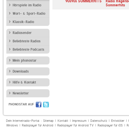
nn Radio
R.SH
90s90s SOMMERHITS
Radio Regenb
Sommerhits
Hörspiele im Radio
Wort- & Sport-Radio
Klassik-Radio
Radiosender
Beliebteste Radios
Beliebteste Podcasts
Mein phonostar
Downloads
Hilfe & Kontakt
Newsletter
PHONOSTAR AUF
Dein Internetradio-Portal :
Sitemap
|
Kontakt
|
Impressum
|
Datenschutz
|
Entwickler
|
Windows
|
Radioplayer für Android
|
Radioplayer für Android TV
|
Radioplayer für iOS
|
R