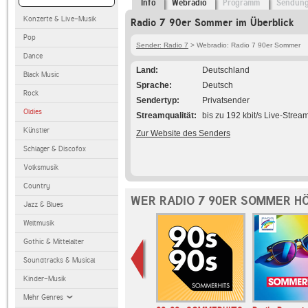
Info
Webradio
Programm
Sendun
Konzerte & Live-Musik
Radio 7 90er Sommer im Überblick
Pop
Sender: Radio 7
> Webradio: Radio 7 90er Sommer
Dance
Land
Deutschland
Black Music
Sprache
Deutsch
Rock
Sendertyp
Privatsender
Oldies
Streamqualität
bis zu 192 kbit/s Live-Strea
Künstler
Zur Website des Senders
Schlager & Discofox
Volksmusik
Country
WER RADIO 7 90ER SOMMER H
Jazz & Blues
Weltmusik
Gothic & Mittelalter
Soundtracks & Musical
Kinder-Musik
Mehr Genres