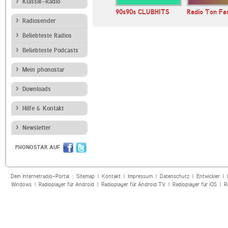
Klassik-Radio
Das Inselradio
90s90s CLUBHITS
Radio Ton Fa
Mallorca
Radiosender
Beliebteste Radios
Beliebteste Podcasts
Mein phonostar
Downloads
Hilfe & Kontakt
Newsletter
PHONOSTAR AUF
Dein Internetradio-Portal :
Sitemap
|
Kontakt
|
Impressum
|
Datenschutz
|
Entwickler
|
Windows
|
Radioplayer für Android
|
Radioplayer für Android TV
|
Radioplayer für iOS
|
R