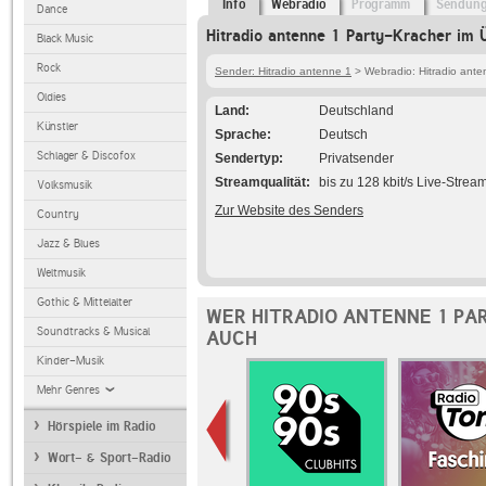
Info
Webradio
Programm
Sendun
Dance
Hitradio antenne 1 Party-Kracher im 
Black Music
Rock
Sender: Hitradio antenne 1
> Webradio: Hitradio ante
Oldies
Land
Deutschland
Künstler
Sprache
Deutsch
Schlager & Discofox
Sendertyp
Privatsender
Streamqualität
bis zu 128 kbit/s Live-Strea
Volksmusik
Zur Website des Senders
Country
Jazz & Blues
Weltmusik
Gothic & Mittelalter
WER HITRADIO ANTENNE 1 PA
Soundtracks & Musical
AUCH
Kinder-Musik
Mehr Genres
Hörspiele im Radio
Wort- & Sport-Radio