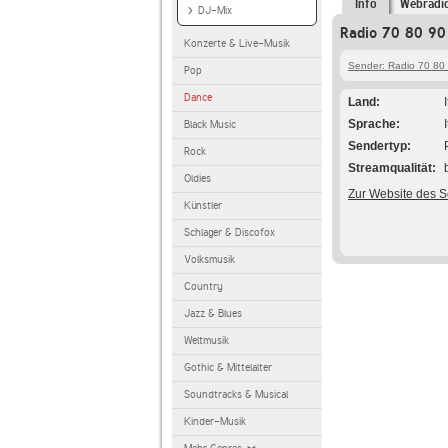
Info
Webradi
DJ-Mix
Radio 70 80 90
Konzerte & Live-Musik
Sender: Radio 70 80
Pop
Dance
Land
Sprache
Black Music
Sendertyp
Rock
Streamqualität
Oldies
Zur Website des 
Künstler
Schlager & Discofox
Volksmusik
Country
Jazz & Blues
Weltmusik
Gothic & Mittelalter
Soundtracks & Musical
Kinder-Musik