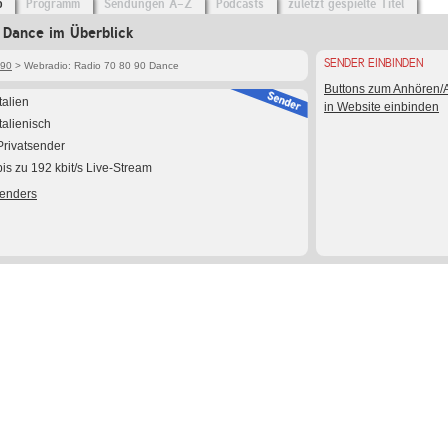
o
Programm
Sendungen A-Z
Podcasts
zuletzt gespielte Titel
 Dance im Überblick
SENDER EINBINDEN
 90
> Webradio: Radio 70 80 90 Dance
Buttons zum Anhören
Italien
in Website einbinden
Italienisch
Privatsender
bis zu 192 kbit/s Live-Stream
Senders