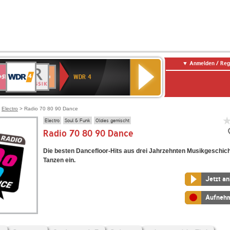
Anmelden / Reg
WDR
WR3
BR-
Deutschlandfunk
NDR
Deutschlandfunk
SWR
4
WDR 4
KLASSIK
2
Kultur
Kultur
E
ENNE
>
Electro
> Radio 70 80 90 Dance
Electro
Soul & Funk
Oldies gemischt
Radio 70 80 90 Dance
Die besten Dancefloor-Hits aus drei Jahrzehnten Musikgeschic
Tanzen ein.
Jetzt a
Aufneh