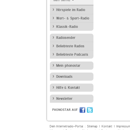
Mehr Genres
Hörspiele im Radio
Wort- & Sport-Radio
Klassik-Radio
Radiosender
Beliebteste Radios
Beliebteste Podcasts
Mein phonostar
Downloads
Hilfe & Kontakt
Newsletter
PHONOSTAR AUF
Dein Internetradio-Portal :
Sitemap
|
Kontakt
|
Impressu