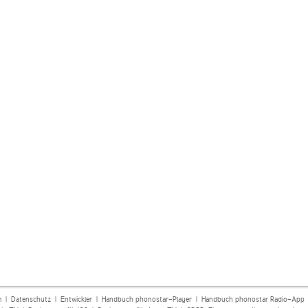
m
|
Datenschutz
|
Entwickler
|
Handbuch phonostar-Player
|
Handbuch phonostar Radio-App