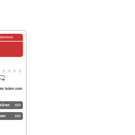
istrieren
hte laden zum
nhören
men