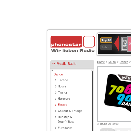
S
80er
Top 10
90er
Zuletzt
OLDI
ANT
Home
>
Musik
>
Dance
Musik-Radio
Dance
Techno
House
Trance
Hardcore
Electro
Chillout & Lounge
Dubstep &
Drum'n'Bass
© Radio 70 80 90
Eurodance