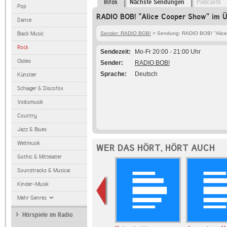
Infos
Nächste Sendungen
Podcasts
Pop
RADIO BOB! "Alice Cooper Show" im Ü
Dance
Black Music
Sender: RADIO BOB!
> Sendung: RADIO BOB! "Alic
Rock
Sendezeit
Mo-Fr 20:00 - 21:00 Uhr
Oldies
Sender
RADIO BOB!
Sprache
Deutsch
Künstler
Schlager & Discofox
Volksmusik
Country
Jazz & Blues
Weltmusik
WER DAS HÖRT, HÖRT AUCH
Gothic & Mittelalter
Soundtracks & Musical
Kinder-Musik
Mehr Genres
Hörspiele im Radio