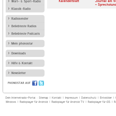
erl
ARD Radiofestival:
Kalenderblatt
Journal am V
Wort- & Sport-Radio
Jazz
- Sprechstun
Klassik-Radio
Radiosender
Beliebteste Radios
Beliebteste Podcasts
Mein phonostar
Downloads
Hilfe & Kontakt
Newsletter
PHONOSTAR AUF
Dein Internetradio-Portal :
Sitemap
|
Kontakt
|
Impressum
|
Datenschutz
|
Entwickler
|
Windows
|
Radioplayer für Android
|
Radioplayer für Android TV
|
Radioplayer für iOS
|
R