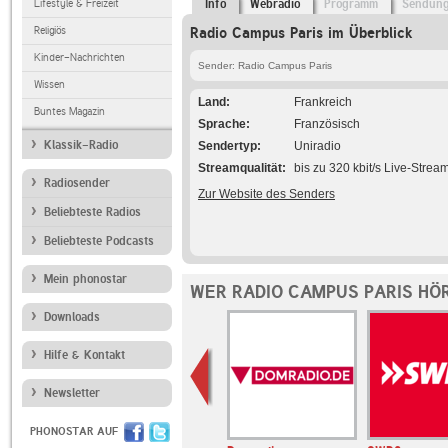
Lifestyle & Freizeit
Info
Webradio
Programm
Sendun
Religiös
Radio Campus Paris im Überblick
Kinder-Nachrichten
Sender: Radio Campus Paris
Wissen
Land
Frankreich
Buntes Magazin
Sprache
Französisch
Klassik-Radio
Sendertyp
Uniradio
Streamqualität
bis zu 320 kbit/s Live-Strea
Radiosender
Zur Website des Senders
Beliebteste Radios
Beliebteste Podcasts
Mein phonostar
WER RADIO CAMPUS PARIS HÖ
Downloads
Hilfe & Kontakt
Newsletter
PHONOSTAR AUF