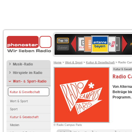
ANTENNE
Deutschlandfunk
WDR
BR-
Deutschlandfunk
80er
SWR3
WDR
NDR
SWR
Top 10
BAYERN
Kultur
2
KLASSIK
90er
4
2
Kultur
Zuletzt
OLDIE
ANTENNE
Home
>
Wort & Sport
>
Kultur & Gesellschaft
> Radio Cam
Musik-Radio
Kultur & Gesel
Hörspiele im Radio
Radio C
Wort- & Sport-Radio
Von Alterna
Beiträge bi
Kultur & Gesellschaft
Programm.
Wort & Sport
Sport
Kultur & Gesellschaft
Medien
© Radio Campus Paris