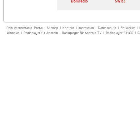
Domradio
SWR3
Dein Internetradio-Portal :
Sitemap
|
Kontakt
|
Impressum
|
Datenschutz
|
Entwickler
|
Windows
|
Radioplayer für Android
|
Radioplayer für Android TV
|
Radioplayer für iOS
|
R