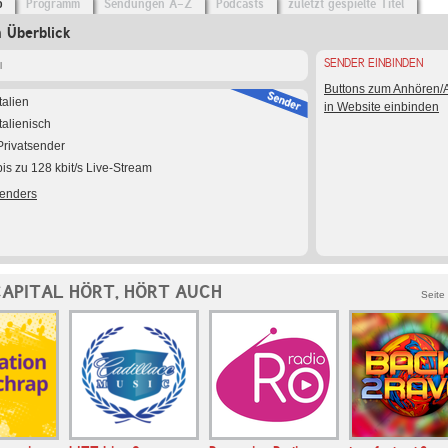
o
Programm
Sendungen A-Z
Podcasts
zuletzt gespielte Titel
m Überblick
SENDER EINBINDEN
l
Buttons zum Anhören
Italien
in Website einbinden
Italienisch
Privatsender
bis zu 128 kbit/s Live-Stream
Senders
CAPITAL HÖRT, HÖRT AUCH
Seite