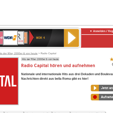
Anmelden / Reg
WDR
WR3
BR-
Deutschlandfunk
NDR
Deutschlandfunk
SWR
4
WDR 4
KLASSIK
2
Kultur
Kultur
E
ENNE
its der 90er, 2000er & von heute
> Radio Capital
Hits der 90er, 2000er & von heute
Radio Capital hören und aufnehmen
Nationale und internationale Hits aus drei Dekaden und Bouleva
Nachrichten direkt aus bella Roma gibt es hier!
Jetzt a
Aufneh