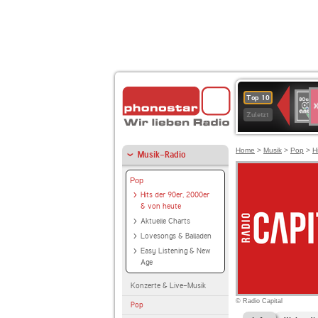
S
80er
Top 10
90er
Zuletzt
OLDI
ANT
Home
>
Musik
>
Pop
>
H
Musik-Radio
Pop
Hits der 90er, 2000er
& von heute
Aktuelle Charts
Lovesongs & Balladen
Easy Listening & New
Age
Konzerte & Live-Musik
© Radio Capital
Pop