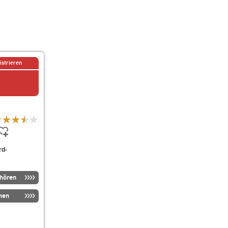
istrieren
rd-
nhören
men