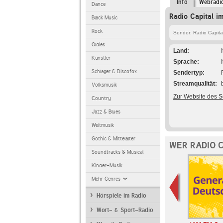
Info
Webradi
Dance
Radio Capital i
Black Music
Rock
Sender: Radio Capita
Oldies
Land
Künstler
Sprache
Schlager & Discofox
Sendertyp
Streamqualität
Volksmusik
Zur Website des 
Country
Jazz & Blues
Weltmusik
Gothic & Mittelalter
WER RADIO 
Soundtracks & Musical
Kinder-Musik
Mehr Genres
Hörspiele im Radio
Wort- & Sport-Radio