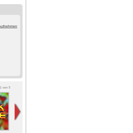
/Aufnehmen
1
von
5