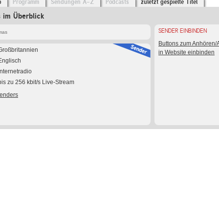
o
Programm
Sendungen A-Z
Podcasts
zuletzt gespielte Titel
 im Überblick
SENDER EINBINDEN
mas
Buttons zum Anhören
Großbritannien
in Website einbinden
Englisch
Internetradio
bis zu 256 kbit/s Live-Stream
Senders