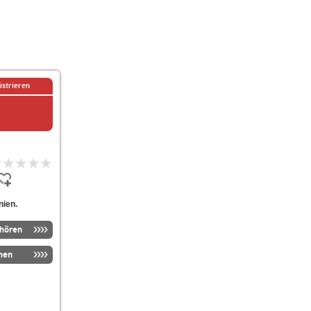
istrieren
nien.
nhören
men