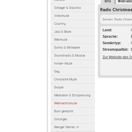
Info
Webradi
Schlager & Discofox
Radio Christmas
Volksmusik
Sender: Radio Christ
Country
Land
Jazz & Blues
Sprache
Weltmusik
Sendertyp
Gothic & Mittelalter
Streamqualität
Soundtracks & Musical
Zur Website des 
Kinder-Musik
Gay
Christliche Musik
Gospel
Meditation & Entspannung
Weihnachtsmusik
Bunt gemischt
Sonstiges
Weniger Genres