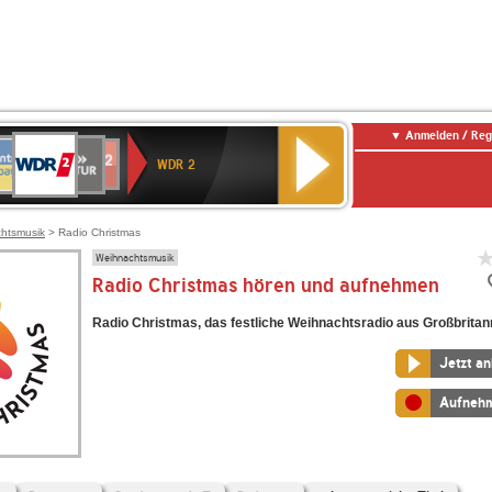
Anmelden / Reg
WDR
NTENNE
SWR
chlandfunk
Deutschlandfunk
80er
SWR3
WDR
BR-
NDR
2
WDR 2
AYERN
Kultur
r
90er
4
KLASSIK
2
OLDIE
ANTENNE
htsmusik
> Radio Christmas
Weihnachtsmusik
Radio Christmas hören und aufnehmen
Radio Christmas, das festliche Weihnachtsradio aus Großbritan
Jetzt a
Aufneh