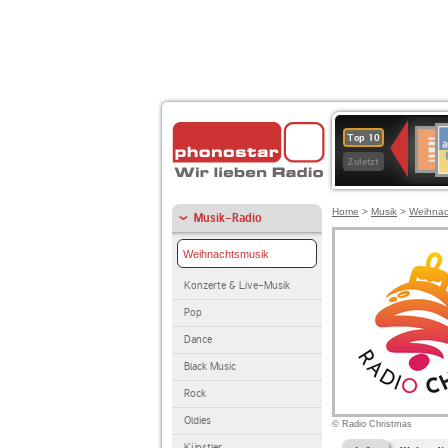
A
Deuts
Top 10
B
Kultu
Zuletzt
Home
>
Musik
>
Weihnac
Musik-Radio
Weihnachtsmusik
Konzerte & Live-Musik
Pop
Dance
Black Music
Rock
Oldies
© Radio Christmas
Künstler