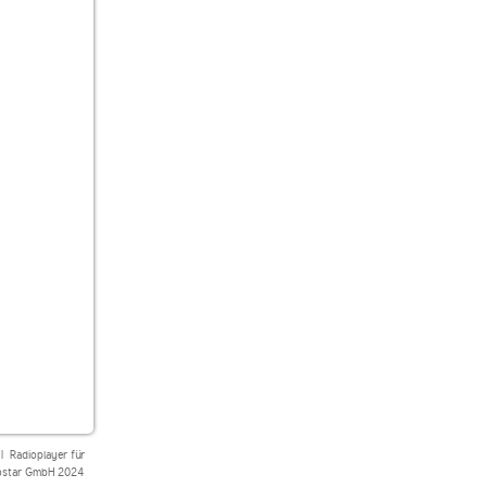
|
Radioplayer für
star GmbH 2024