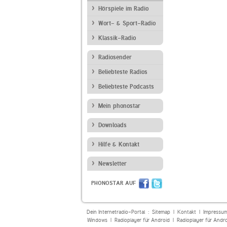
Hörspiele im Radio
Wort- & Sport-Radio
Klassik-Radio
Radiosender
Beliebteste Radios
Beliebteste Podcasts
Mein phonostar
Downloads
Hilfe & Kontakt
Newsletter
PHONOSTAR AUF
Dein Internetradio-Portal :
Sitemap
|
Kontakt
|
Impressu
Windows
|
Radioplayer für Android
|
Radioplayer für Andr