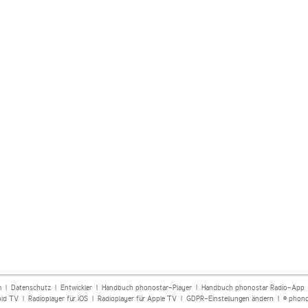
m
|
Datenschutz
|
Entwickler
|
Handbuch phonostar-Player
|
Handbuch phonostar Radio-App
oid TV
|
Radioplayer für iOS
|
Radioplayer für Apple TV
|
GDPR-Einstellungen ändern
| © phono