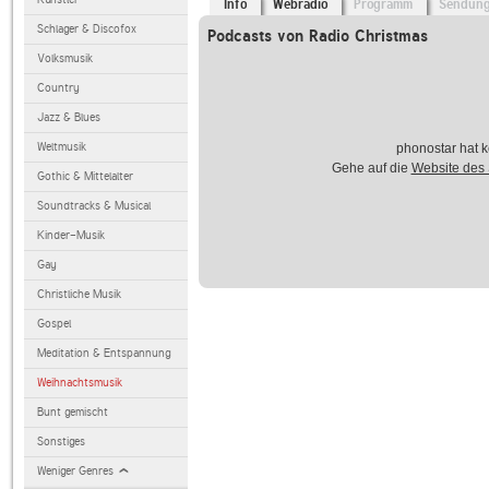
Info
Webradio
Programm
Sendun
Schlager & Discofox
Podcasts von Radio Christmas
Volksmusik
Country
Jazz & Blues
Weltmusik
phonostar hat k
Gehe auf die
Website des
Gothic & Mittelalter
Soundtracks & Musical
Kinder-Musik
Gay
Christliche Musik
Gospel
Meditation & Entspannung
Weihnachtsmusik
Bunt gemischt
Sonstiges
Weniger Genres