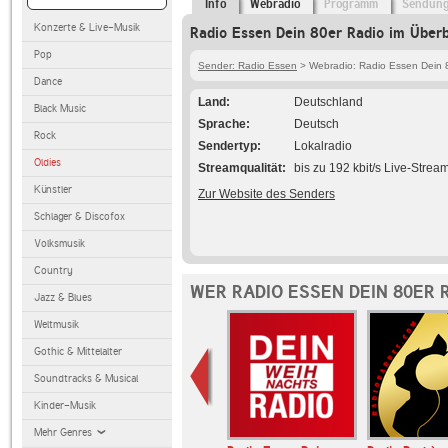
Info
Webradio
Programm
Sendun
Konzerte & Live-Musik
Radio Essen Dein 80er Radio im Überb
Pop
Sender: Radio Essen
> Webradio: Radio Essen Dein 
Dance
Land
Deutschland
Black Music
Sprache
Deutsch
Rock
Sendertyp
Lokalradio
Oldies
Streamqualität
bis zu 192 kbit/s Live-Strea
Künstler
Zur Website des Senders
Schlager & Discofox
Volksmusik
Country
WER RADIO ESSEN DEIN 80ER 
Jazz & Blues
Weltmusik
Gothic & Mittelalter
Soundtracks & Musical
Kinder-Musik
Mehr Genres