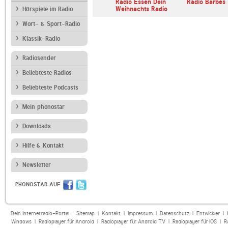
loma
Café 80s FM
Radio Essen Dein
Radio Barbès
Weihnachts Radio
Hörspiele im Radio
Wort- & Sport-Radio
Klassik-Radio
Radiosender
Beliebteste Radios
Beliebteste Podcasts
Mein phonostar
Downloads
Hilfe & Kontakt
Newsletter
PHONOSTAR AUF
Dein Internetradio-Portal :
Sitemap
|
Kontakt
|
Impressum
|
Datenschutz
|
Entwickler
|
Windows
|
Radioplayer für Android
|
Radioplayer für Android TV
|
Radioplayer für iOS
|
R