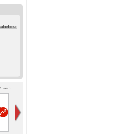
/Aufnehmen
1
von
5