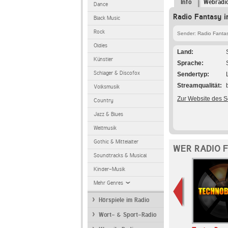
Info
Webradi
Dance
Radio Fantasy i
Black Music
Rock
Sender: Radio Fanta
Oldies
Land
Künstler
Sprache
Schlager & Discofox
Sendertyp
Streamqualität
Volksmusik
Zur Website des 
Country
Jazz & Blues
Weltmusik
Gothic & Mittelalter
WER RADIO 
Soundtracks & Musical
Kinder-Musik
Mehr Genres
Hörspiele im Radio
Wort- & Sport-Radio