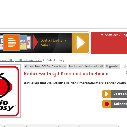
Anmelden / Reg
Deutschlandfunk
R-
ANTENNE
Deutschlandfunk
80er
SWR3
NDR
WDR
SWR
Deutschlandfunk
Kultur
LASSIK
BAYERN
90er
2
2
Kultur
Kultur
OLDIE
ANTENNE
its der 90er, 2000er & von heute
> Radio Fantasy
Hits der 90er, 2000er & von heute
Russische & slawische Musik
Regionales
Radio Fantasy hören und aufnehmen
Aktuelles und viel Musik aus der Untersteiermark sendet Radio
Jetzt a
Aufneh