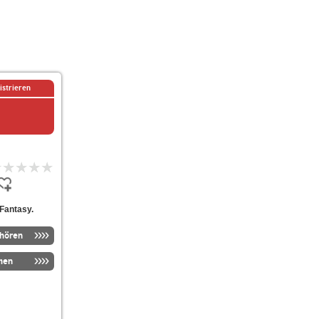
istrieren
 Fantasy.
nhören
men