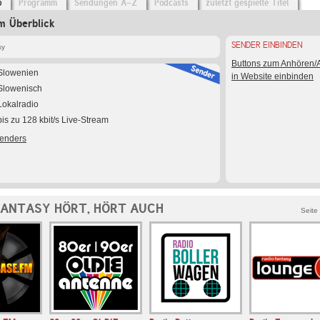
o
Programm
Sendungen A-Z
Podcasts
zuletzt gespielte Titel
m Überblick
SENDER EINBINDEN
sy
Buttons zum Anhören
Slowenien
in Website einbinden
Slowenisch
Lokalradio
bis zu 128 kbit/s Live-Stream
Senders
FANTASY HÖRT, HÖRT AUCH
Seite