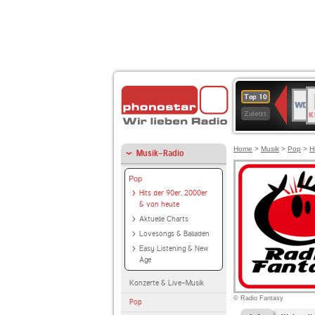
B
WDR
Top 10
K
4
Zuletzt
Home
>
Musik
>
Pop
>
H
Musik-Radio
Pop
Hits der 90er, 2000er
& von heute
Aktuelle Charts
Lovesongs & Balladen
Easy Listening & New
Age
Konzerte & Live-Musik
© Radio Fantasy
Pop