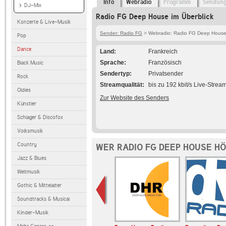
Info
Webradio
Programm
Sendun
DJ-Mix
Radio FG Deep House im Überblick
Konzerte & Live-Musik
Sender: Radio FG
> Webradio: Radio FG Deep Hous
Pop
Dance
Land
Frankreich
Sprache
Französisch
Black Music
Sendertyp
Privatsender
Rock
Streamqualität
bis zu 192 kbit/s Live-Strea
Oldies
Zur Website des Senders
Künstler
Schlager & Discofox
Volksmusik
Country
WER RADIO FG DEEP HOUSE H
Jazz & Blues
Weltmusik
Gothic & Mittelalter
Soundtracks & Musical
Kinder-Musik