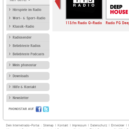
Mehr Genres
Hörspiele im Radio
Wort- & Sport-Radio
andfunk
Bayern 2
113.fm Radio Q-Radio
Radio FG Dee
Klassik-Radio
Radiosender
Beliebteste Radios
Beliebteste Podcasts
Mein phonostar
Downloads
Hilfe & Kontakt
Newsletter
PHONOSTAR AUF
Dein Internetradio-Portal :
Sitemap
|
Kontakt
|
Impressum
|
Datenschutz
|
Entwickler
|