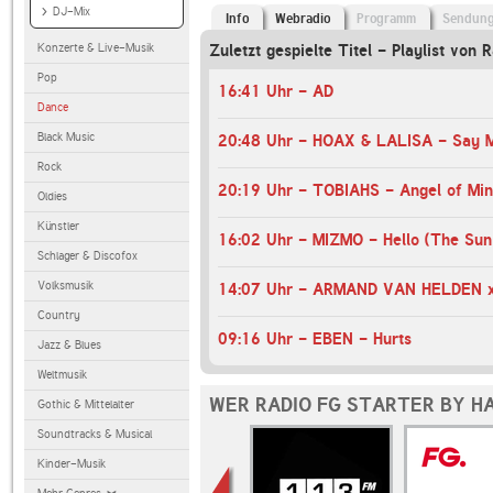
DJ-Mix
Info
Webradio
Programm
Sendun
Konzerte & Live-Musik
Zuletzt gespielte Titel - Playlist von 
Pop
16:41 Uhr - AD
Dance
Black Music
20:48 Uhr - HOAX & LALISA - Say
Rock
20:19 Uhr - TOBIAHS - Angel of Mi
Oldies
Künstler
Schlager & Discofox
Volksmusik
Country
09:16 Uhr - EBEN - Hurts
Jazz & Blues
Weltmusik
WER RADIO FG STARTER BY H
Gothic & Mittelalter
Soundtracks & Musical
Kinder-Musik