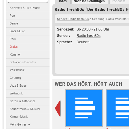
Infos
Nächste Sendungen
Podcasts
Konzerte & Live-Musik
Radio fresh80s "Die Radio frech80s H
Pop
Sender: Radio fresh80s
> Sendung: Radio fresh80s "D
Dance
Sendezeit
So 20:00 - 21:00 Uhr
Black Music
Sender
Radio fresh80s
Rock
Sprache
Deutsch
Oldies
Künstler
Schlager & Discofox
Volksmusik
Country
WER DAS HÖRT, HÖRT AUCH
Jazz & Blues
Weltmusik
Gothic & Mittelalter
Soundtracks & Musical
Kinder-Musik
Mehr Genres