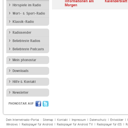
erl
ARD Radiofestival:
Informationen am
Kalenderblatt
Jazz
Morgen
Hörspiele im Radio
Wort- & Sport-Radio
Klassik-Radio
Radiosender
Beliebteste Radios
Beliebteste Podcasts
Mein phonostar
Downloads
Hilfe & Kontakt
Newsletter
PHONOSTAR AUF
Dein Internetradio-Portal :
Sitemap
|
Kontakt
|
Impressum
|
Datenschutz
|
Entwickler
|
Windows
|
Radioplayer für Android
|
Radioplayer für Android TV
|
Radioplayer für iOS
|
R