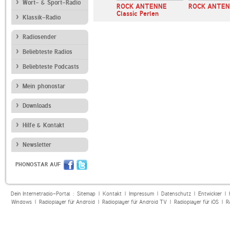
Wort- & Sport-Radio
92.5
Hard Rockin 80s
ROCK ANTENNE
ROCK ANTE
HR80s
Classic Perlen
Klassik-Radio
Radiosender
Beliebteste Radios
Beliebteste Podcasts
Mein phonostar
Downloads
Hilfe & Kontakt
Newsletter
PHONOSTAR AUF
Dein Internetradio-Portal :
Sitemap
|
Kontakt
|
Impressum
|
Datenschutz
|
Entwickler
|
Windows
|
Radioplayer für Android
|
Radioplayer für Android TV
|
Radioplayer für iOS
|
R