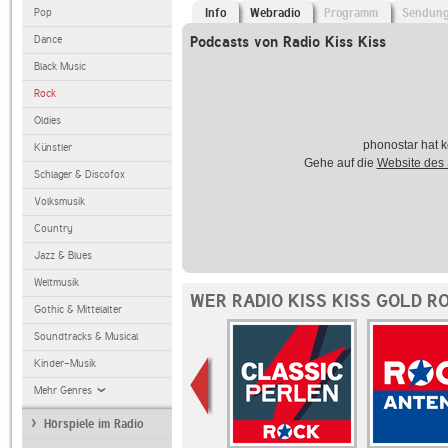
Pop
Info
Webradio
Programm
Sendun
Dance
Podcasts von Radio Kiss Kiss
Black Music
Rock
Oldies
phonostar hat k
Künstler
Gehe auf die
Website des
Schlager & Discofox
Volksmusik
Country
Jazz & Blues
Weltmusik
WER RADIO KISS KISS GOLD R
Gothic & Mittelalter
Soundtracks & Musical
Kinder-Musik
Mehr Genres
Hörspiele im Radio