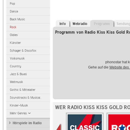
Pop
Dance
Black Music
Info
Webradio
Programm
Sendun
Rock
Programm von Radio Kiss Kiss Gold R
Oldies
Künstler
Schlager & Discofox
Volksmusik
phonostar hat k
Country
Gehe auf die
Website des
Jazz & Blues
Weltmusik
Gothic & Mittelalter
Soundtracks & Musical
Kinder-Musik
WER RADIO KISS KISS GOLD R
Mehr Genres
Hörspiele im Radio