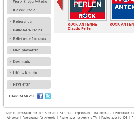
Wort- & Sport-Radio
Klassik-Radio
Radiosender
r OLDIE
Antenne
ROCK ANTENNE
ROCK ANTE
E
Niedersachsen Oldies
Classic Perlen
Beliebteste Radios
Beliebteste Podcasts
Mein phonostar
Downloads
Hilfe & Kontakt
Newsletter
PHONOSTAR AUF
Dein Internetradio-Portal :
Sitemap
|
Kontakt
|
Impressum
|
Datenschutz
|
Entwickler
|
Windows
|
Radioplayer für Android
|
Radioplayer für Android TV
|
Radioplayer für iOS
|
R