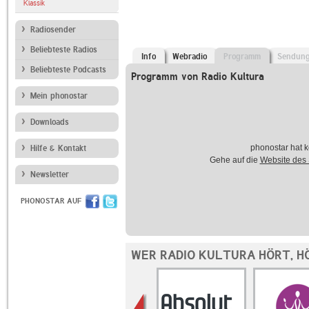
Klassik
Radiosender
Beliebteste Radios
Info
Webradio
Programm
Sendun
Beliebteste Podcasts
Programm von Radio Kultura
Mein phonostar
Downloads
phonostar hat k
Hilfe & Kontakt
Gehe auf die
Website des
Newsletter
PHONOSTAR AUF
WER RADIO KULTURA HÖRT, H