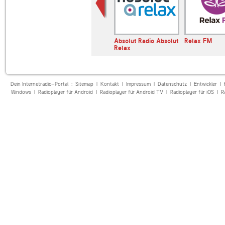
andfunk
Bayern 2
Absolut Radio Absolut
Relax FM
Relax
Dein Internetradio-Portal :
Sitemap
|
Kontakt
|
Impressum
|
Datenschutz
|
Entwickler
|
Windows
|
Radioplayer für Android
|
Radioplayer für Android TV
|
Radioplayer für iOS
|
R