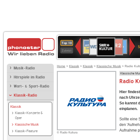
SWR
WDR
NDR
ANTENNE
80er
SWR3
WDR
BR-
Deutschlandfunk
Deutschlandfun
Top 10
Kultur
S
2
2
BAYERN
90er
4
KLASSIK
Kultur
Zuletzt
OLDIE
ANTENNE
Home
>
Klassik
>
Klassik
>
Klassische Musik
> Radio Kult
Musik-Radio
Klassische Mu
Hörspiele im Radio
Radio K
Wort- & Sport-Radio
Hier findes
Klassik-Radio
nach Uhrzei
So kannst d
Klassik
einplanen.
Klassik-Konzerte &
Oper
Sollte eine
Klassische Musik
den 'Aufneh
Aufnahme p
Klassik-Feature
© Radio Kultura