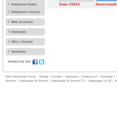
foradio
radio3
Radio CORAX
Deutschlandf
Beliebteste Radios
Beliebteste Podcasts
Mein phonostar
Downloads
Hilfe & Kontakt
Newsletter
PHONOSTAR AUF
Dein Internetradio-Portal :
Sitemap
|
Kontakt
|
Impressum
|
Datenschutz
|
Entwickler
|
Windows
|
Radioplayer für Android
|
Radioplayer für Android TV
|
Radioplayer für iOS
|
R