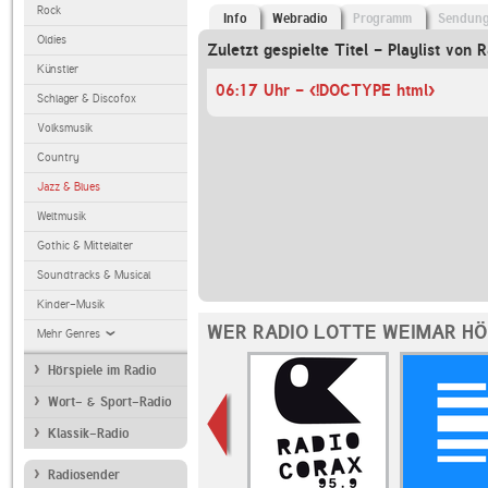
Rock
Info
Webradio
Programm
Sendun
Oldies
Zuletzt gespielte Titel - Playlist vo
Künstler
06:17 Uhr - <!DOCTYPE html>
Schlager & Discofox
Volksmusik
Country
Jazz & Blues
Weltmusik
Gothic & Mittelalter
Soundtracks & Musical
Kinder-Musik
WER RADIO LOTTE WEIMAR HÖ
Mehr Genres
Hörspiele im Radio
Wort- & Sport-Radio
Klassik-Radio
Radiosender