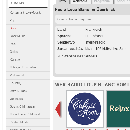
Info
Webradio
Programm
Sendun
DJ-Mix
Radio Loup Blanc im Überblick
Konzerte & Live-Musik
Sender: Radio Loup Blanc
Pop
Dance
Land
Frankreich
Sprache
Französisch
Black Music
Sendertyp
Internetradio
Rock
Streamqualität
bis zu 192 kbit/s Live-Strea
Oldies
Zur Website des Senders
Künstler
Schlager & Discofox
Volksmusik
Country
WER RADIO LOUP BLANC HÖRT
Jazz & Blues
Weltmusik
Gothic & Mittelalter
Soundtracks & Musical
Kinder-Musik