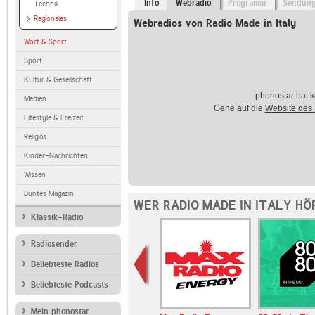
Info
Webradio
Programm
Sendun
Technik
Regionales
Webradios von Radio Made in Italy
Wort & Sport
Sport
Kultur & Gesellschaft
phonostar hat k
Medien
Gehe auf die
Website des
Lifestyle & Freizeit
Religiös
Kinder-Nachrichten
Wissen
Buntes Magazin
WER RADIO MADE IN ITALY HÖ
Klassik-Radio
Radiosender
Beliebteste Radios
Beliebteste Podcasts
Mein phonostar