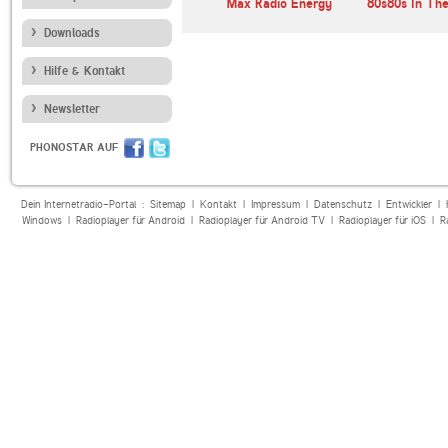
Max Radio Energy
80s80s In Th
Downloads
Hilfe & Kontakt
Newsletter
PHONOSTAR AUF
Dein Internetradio-Portal :
Sitemap
|
Kontakt
|
Impressum
|
Datenschutz
|
Entwickler
|
Windows
|
Radioplayer für Android
|
Radioplayer für Android TV
|
Radioplayer für iOS
|
R