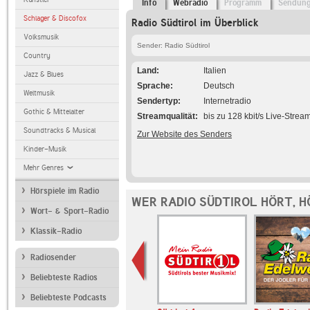
Info
Webradio
Programm
Sendun
Schlager & Discofox
Radio Südtirol im Überblick
Volksmusik
Sender: Radio Südtirol
Country
Land
Italien
Jazz & Blues
Sprache
Deutsch
Weltmusik
Sendertyp
Internetradio
Gothic & Mittelalter
Streamqualität
bis zu 128 kbit/s Live-Strea
Soundtracks & Musical
Zur Website des Senders
Kinder-Musik
Mehr Genres
Hörspiele im Radio
WER RADIO SÜDTIROL HÖRT, 
Wort- & Sport-Radio
Klassik-Radio
Radiosender
Beliebteste Radios
Beliebteste Podcasts