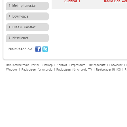
imatmelodie
SWR4 Baden-
Südtirol 1
Radio Edelwei
Württemberg
Mein phonostar
Downloads
Hilfe & Kontakt
Newsletter
PHONOSTAR AUF
Dein Internetradio-Portal :
Sitemap
|
Kontakt
|
Impressum
|
Datenschutz
|
Entwickler
|
Windows
|
Radioplayer für Android
|
Radioplayer für Android TV
|
Radioplayer für iOS
|
R