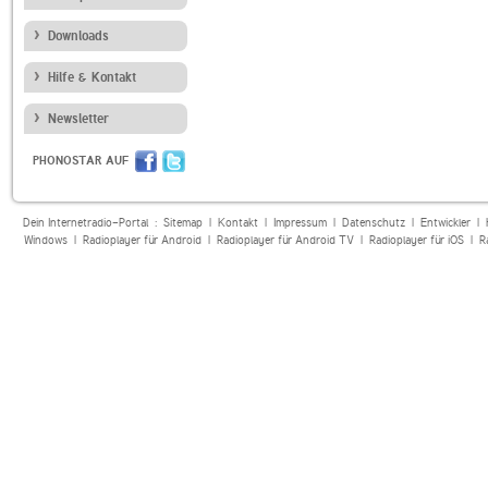
Downloads
Hilfe & Kontakt
Newsletter
PHONOSTAR AUF
Dein Internetradio-Portal :
Sitemap
|
Kontakt
|
Impressum
|
Datenschutz
|
Entwickler
|
Windows
|
Radioplayer für Android
|
Radioplayer für Android TV
|
Radioplayer für iOS
|
R