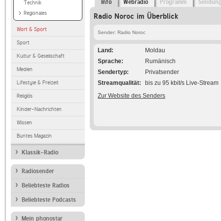
Info
Webradio
Programm
Sendun
Technik
Regionales
Radio Noroc im Überblick
Wort & Sport
Sender: Radio Noroc
Sport
Land
Moldau
Kultur & Gesellschaft
Sprache
Rumänisch
Medien
Sendertyp
Privatsender
Lifestyle & Freizeit
Streamqualität
bis zu 95 kbit/s Live-Stream
Zur Website des Senders
Religiös
Kinder-Nachrichten
Wissen
Buntes Magazin
Klassik-Radio
Radiosender
Beliebteste Radios
Beliebteste Podcasts
Mein phonostar