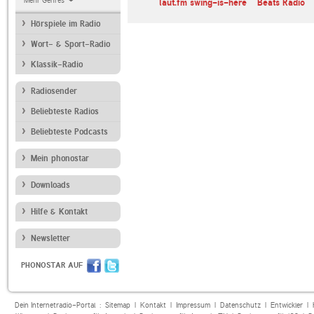
Mehr Genres
laut.fm swing-is-here
Beats Radio
Hörspiele im Radio
Wort- & Sport-Radio
Klassik-Radio
Radiosender
Beliebteste Radios
Beliebteste Podcasts
Mein phonostar
Downloads
Hilfe & Kontakt
Newsletter
PHONOSTAR AUF
Dein Internetradio-Portal :
Sitemap
|
Kontakt
|
Impressum
|
Datenschutz
|
Entwickler
|