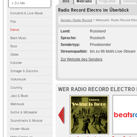
Info
Webradio
Programm
Sendun
DJ-Mix
Radio Record Electro im Überblick
Konzerte & Live-Musik
Sender: Radio Record
> Webradio: Radio Record Elec
Pop
Dance
Land
Russland
Sprache
Russisch
Black Music
Sendertyp
Privatsender
Rock
Streamqualität
bis zu 96 kbit/s Live-Stream
Oldies
Zur Website des Senders
Künstler
Schlager & Discofox
Volksmusik
Country
WER RADIO RECORD ELECTRO 
Jazz & Blues
Weltmusik
Gothic & Mittelalter
Soundtracks & Musical
Kinder-Musik