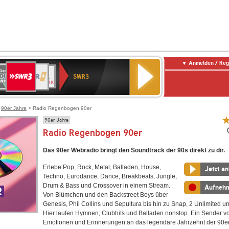
Anmelden / Reg
SWR3
0er
WDR
chlandfunk
NDR
BR-
SWR
SWR3
0er
4
2
KLASSIK
Kultur
LDIE
NTENNE
>
90er Jahre
> Radio Regenbogen 90er
90er Jahre
Radio Regenbogen 90er
Das 90er Webradio bringt den Soundtrack der 90s direkt zu dir.
Erlebe Pop, Rock, Metal, Balladen, House,
Jetzt a
Techno, Eurodance, Dance, Breakbeats, Jungle,
Drum & Bass und Crossover in einem Stream.
Aufneh
Von Blümchen und den Backstreet Boys über
Genesis, Phil Collins und Sepultura bis hin zu Snap, 2 Unlimited
Hier laufen Hymnen, Clubhits und Balladen nonstop. Ein Sender voll
Emotionen und Erinnerungen an das legendäre Jahrzehnt der 90er