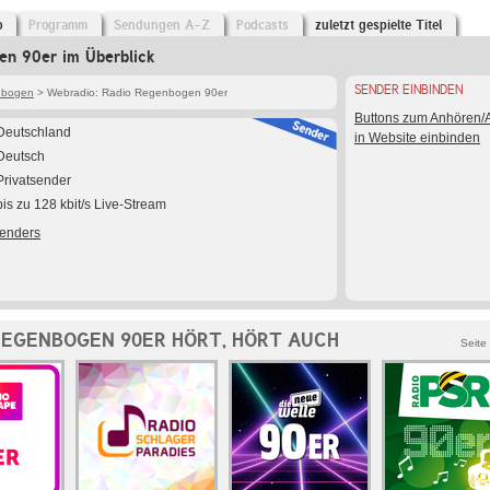
o
Programm
Sendungen A-Z
Podcasts
zuletzt gespielte Titel
en 90er im Überblick
SENDER EINBINDEN
nbogen
> Webradio: Radio Regenbogen 90er
Buttons zum Anhören
Deutschland
in Website einbinden
Deutsch
Privatsender
bis zu 128 kbit/s Live-Stream
Senders
REGENBOGEN 90ER HÖRT, HÖRT AUCH
Seite