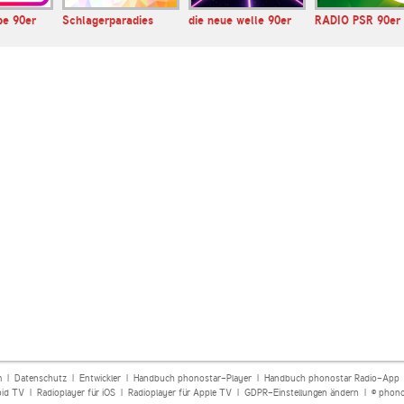
pe 90er
Schlagerparadies
die neue welle 90er
RADIO PSR 90er
m
|
Datenschutz
|
Entwickler
|
Handbuch phonostar-Player
|
Handbuch phonostar Radio-App
oid TV
|
Radioplayer für iOS
|
Radioplayer für Apple TV
|
GDPR-Einstellungen ändern
| © phono