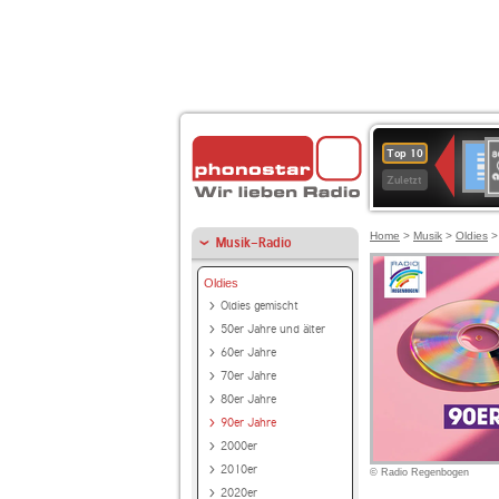
8
Deuts
Top 10
9
Zuletzt
O
A
Home
>
Musik
>
Oldies
Musik-Radio
Oldies
Oldies gemischt
50er Jahre und älter
60er Jahre
70er Jahre
80er Jahre
90er Jahre
2000er
2010er
© Radio Regenbogen
2020er