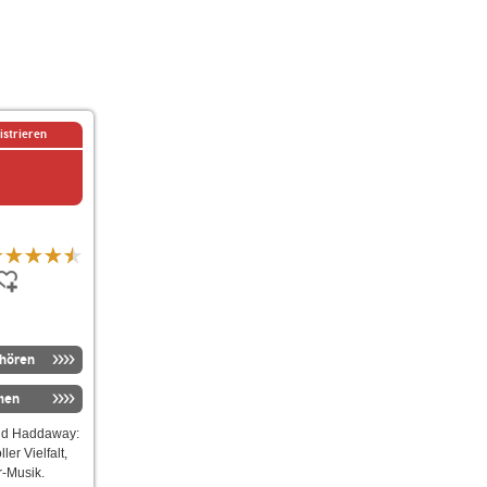
istrieren
nhören
men
 und Haddaway:
er Vielfalt,
-Musik.