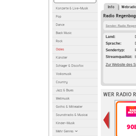
Info
Webradi
Konzerte & Live-Musik
Radio Regenbog
Pop
Dance
Sender: Radio Rege
Black Music
Land
Rock
Sprache
Oldies
Sendertyp
Streamqualität
Künstler
Zur Website des 
Schlager & Discofox
Volksmusik
Country
Jazz & Blues
WER RADIO 
Weltmusik
Gothic & Mittelalter
Soundtracks & Musical
Kinder-Musik
Mehr Genres