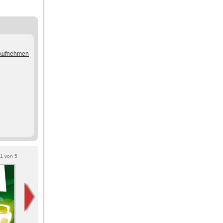
/Aufnehmen
1
von
5