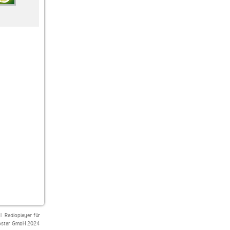
1A 90er Hits
Radio Regenbogen
Radio Ton 90er
90er Dance
|
Radioplayer für
star GmbH 2024