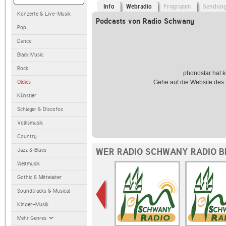
Info
Webradio
Programm
Sendun
Konzerte & Live-Musik
Podcasts von Radio Schwany
Pop
Dance
Black Music
Rock
phonostar hat k
Oldies
Gehe auf die
Website des
Künstler
Schlager & Discofox
Volksmusik
Country
WER RADIO SCHWANY RADIO B
Jazz & Blues
Weltmusik
Gothic & Mittelalter
Soundtracks & Musical
Kinder-Musik
Mehr Genres