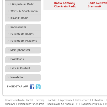
Blechradio
Radio Schwany
Radio Schwa
Hörspiele im Radio
Oberkrain Radio
Blasmusik
Wort- & Sport-Radio
Klassik-Radio
Radiosender
Beliebteste Radios
Beliebteste Podcasts
Mein phonostar
Downloads
Hilfe & Kontakt
Newsletter
PHONOSTAR AUF
Dein Internetradio-Portal :
Sitemap
|
Kontakt
|
Impressum
|
Datenschutz
|
Entwickler
|
Windows
|
Radioplayer für Android
|
Radioplayer für Android TV
|
Radioplayer für iOS
|
R