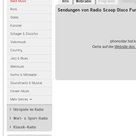
Black Music
Info
Webradio
Programm
Sendun
Rock
Sendungen von Radio Scoop Disco Fu
Oldies
Künstler
Schlager & Discofox
phonostar hat k
Volksmusik
Gehe auf die
Website des
Country
Jazz & Blues
Weltmusik
Gothic & Mittelalter
Soundtracks & Musical
Kinder-Musik
Mehr Genres
Hörspiele im Radio
Wort- & Sport-Radio
Klassik-Radio