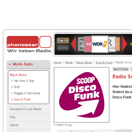
WDR
SWR3
BR-
80er
Deutschlandfunk
NDR
Deutschlandfun
SWR
Top 10
4
W
KLASSIK
90er
2
Kultur
Kultur
Zuletzt
OLDIE
ANTENNE
Home
>
Musik
>
Black Music
>
Soul & Funk
> Radio Scoo
Musik-Radio
Soul & Funk
Black Music
Radio S
Hip-Hop & Rap
Hier findes
RnB
findest du 
Reggae & Dancehall
Disco Funk 
Soul & Funk
Konzerte & Live-Musik
Pop
Dance
© Radio Scoop