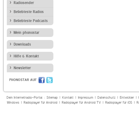
Radiosender
Beliebteste Radios
Beliebteste Podcasts
Mein phonostar
Downloads
Hilfe & Kontakt
Newsletter
PHONOSTAR AUF
Dein Internetradio-Portal :
Sitemap
|
Kontakt
|
Impressum
|
Datenschutz
|
Entwickler
|
Windows
|
Radioplayer für Android
|
Radioplayer für Android TV
|
Radioplayer für iOS
|
R