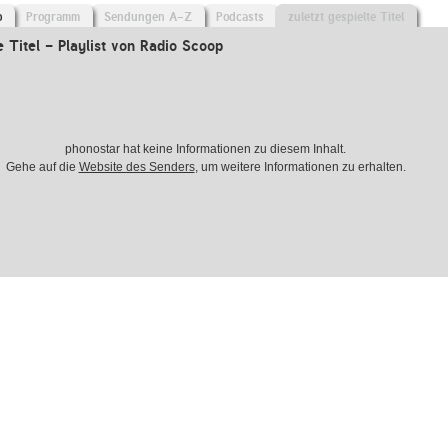
o
Programm
Sendungen A-Z
Podcasts
zuletzt gespielte Titel
e Titel - Playlist von Radio Scoop
phonostar hat keine Informationen zu diesem Inhalt.
Gehe auf die
Website des Senders
, um weitere Informationen zu erhalten.