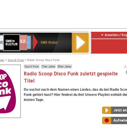
Anmelden / Reg
SWR
DR
NDR
ENNE
80er
SWR3
WDR
BR-
Deutschlandfunk
Deutschlandfunk
Kultur
SWR Kultur
2
ERN
90er
4
KLASSIK
Kultur
OLDIE
ANTENNE
usic
>
Soul & Funk
> Radio Scoop Disco Funk
Soul & Funk
70er Jahre
80er Jahre
Radio Scoop Disco Funk zuletzt gespielte
Titel
Du suchst nach dem Namen eines Liedes, das du bei Radio Sco
Funk gehört hast? Hier findest du ihn! Unsere Playlist enthält di
letzten Tage.
Jetzt a
Aufneh