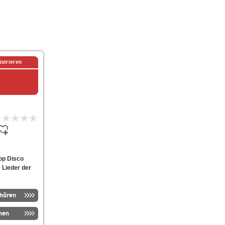
istrieren
op Disco
e Lieder der
nhören
men