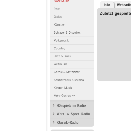
Black Music
Info
Webradi
Rock
Zuletzt gespielt
Oldies
Künstler
Schlager & Discofox
Volksmusik
Country
Jazz & Blues
Weltmusik
Gothic & Mittelalter
Soundtracks & Musical
Kinder-Musik
Mehr Genres
Hörspiele im Radio
Wort- & Sport-Radio
Klassik-Radio