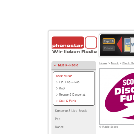
W
ANT
Top 10
2
BAY
Zuletzt
Home
>
Musik
>
Black M
Musik-Radio
Black Music
Hip-Hop & Rap
RnB
Reggae & Dancehall
Soul & Funk
Konzerte & Live-Musik
Pop
Dance
© Radio Scoop