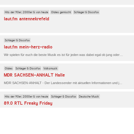
Hits der 90er, 2000er & von heute
Oldies gemischt
Schlager & Discofox
laut.fm antennekrefeld
Schlager & Discofox
laut.fm mein-herz-radio
Wir spielen für euch die beste Musik es ist für jeden was dabei egal ob jung oder alt Wir haben die musik die wo anders nicht läuft Telefon 04961/ 9424964 Whats 016091858400 https://https://piratenteam-nordsee.de.
Oldies
Schlager & Discofox
Volksmusik
MDR SACHSEN-ANHALT Halle
MDR SACHSEN-ANHALT - Der Landessender mit aktuellen Informationen und journalistischen Hintergründen aus dem Land, aus allen Regionen - der Sender mit bester Unterhaltung und Musik, dank bester Schlager und schönster Oldies.
Hits der 90er, 2000er & von heute
Schlager & Discofox
Deutsche Musik
89.0 RTL Freaky Friday
89.0 RTL Freaky Friday spielt alles, was geil ist. Die verrückteste Playlist ever.
Schlager & Discofox
Radio Flamingo