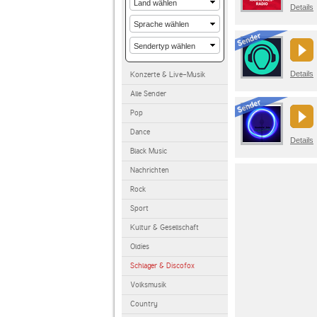
Details
Details
Konzerte & Live-Musik
Alle Sender
Pop
Dance
Details
Black Music
Nachrichten
Rock
Sport
Kultur & Gesellschaft
Oldies
Schlager & Discofox
Volksmusik
Country