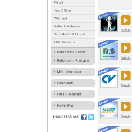
Klassik
Jazz & Blues
Weltmusik
Gothic & Mittelalter
Details
Soundtracks & Musical
Mehr Genres
Beliebteste Radios
Details
Beliebteste Podcasts
Mein phonostar
Downloads
Details
Hilfe & Kontakt
Newsletter
Details
PHONOSTAR AUF