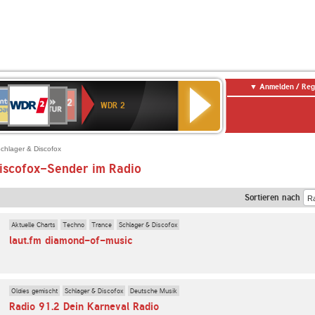
Anmelden / Reg
WDR
NTENNE
SWR
chlandfunk
Deutschlandfunk
80er
SWR3
WDR
BR-
NDR
2
WDR 2
AYERN
Kultur
r
90er
4
KLASSIK
2
OLDIE
ANTENNE
chlager & Discofox
iscofox-Sender im Radio
Sortieren nach
Aktuelle Charts
Techno
Trance
Schlager & Discofox
laut.fm diamond-of-music
Oldies gemischt
Schlager & Discofox
Deutsche Musik
Radio 91.2 Dein Karneval Radio