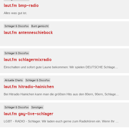
laut.fm bmp-radio
Alles was gut ist.
Schlager & Discofox
Bunt gemischt
laut.fm antenneschiebock
Schlager & Discofox
laut.fm schlagermixradio
Einschalten und sofort gute Laune bekommen: Wir spielen DEUTSCHE Schlager und Schlager-Pop mit Schwerpunkt der 70er bis 90er. Wir lieben deutsche Musik!
Aktuelle Charts
Schlager & Discofox
laut.fm hitradio-hainichen
Bei Hitradio Hainichen kann man die größten Hits aus den 80ern, 90ern, Schlager und Discofox hören, gemischt mit dem besten aktuellen Hits von Heute. .
Schlager & Discofox
Sonstiges
laut.fm gay-live-schlager
LGBT - RADIO - Schlager. Wir laden euch gerne zum Radiohören ein. Wenn Ihr Lust und Laune habt, dann würden wir uns sehr freuen, wenn wir Euch bei uns im Radio begrüßen dürfen. .