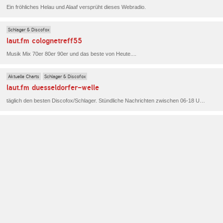
Ein fröhliches Helau und Alaaf versprüht dieses Webradio.
Schlager & Discofox
laut.fm colognetreff55
Musik Mix 70er 80er 90er und das beste von Heute....
Aktuelle Charts
Schlager & Discofox
laut.fm duesseldorfer-welle
täglich den besten Discofox/Schlager. Stündliche Nachrichten zwischen 06-18 Uhr. Meist 5 Minuten nach der vollen Stunde. .