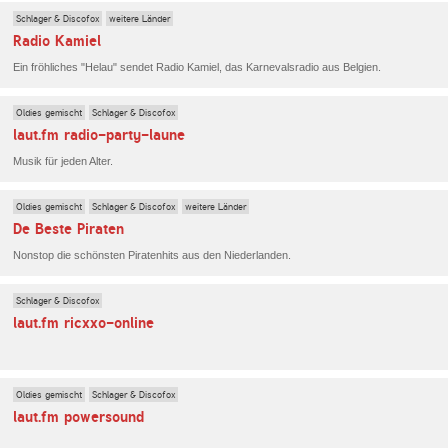
Schlager & Discofox
weitere Länder
Radio Kamiel
Ein fröhliches "Helau" sendet Radio Kamiel, das Karnevalsradio aus Belgien.
Oldies gemischt
Schlager & Discofox
laut.fm radio-party-laune
Musik für jeden Alter.
Oldies gemischt
Schlager & Discofox
weitere Länder
De Beste Piraten
Nonstop die schönsten Piratenhits aus den Niederlanden.
Schlager & Discofox
laut.fm ricxxo-online
Oldies gemischt
Schlager & Discofox
laut.fm powersound