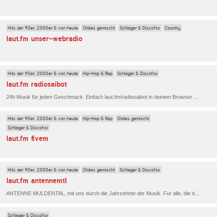
Hits der 90er, 2000er & von heute
Oldies gemischt
Schlager & Discofox
Country
laut.fm unser-webradio
Hits der 90er, 2000er & von heute
Hip-Hop & Rap
Schlager & Discofox
laut.fm radiosaibot
24h Musik für jeden Geschmack. Einfach laut.fm/radiosaibot in deinem Browser eingeben und genießen.
Hits der 90er, 2000er & von heute
Hip-Hop & Rap
Oldies gemischt
Schlager & Discofox
laut.fm fivem
Hits der 90er, 2000er & von heute
Oldies gemischt
Schlager & Discofox
laut.fm antennemtl
ANTENNE MULDENTAL, mit uns durch die Jahrzehnte der Musik. Für alle, die das Zweimuldenland (MTL) und die Sächsischen Schweiz lieben … hier gibt es lokale Information rund um die Uhr .... wo immer ihr seid. ANTENNE MTL (Muldental).
Schlager & Discofox