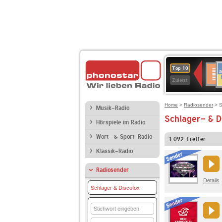
A
Deuts
Top 10
B
Kultu
Zuletzt
Home
>
Radiosender
> S
Musik-Radio
Schlager- & D
Hörspiele im Radio
Wort- & Sport-Radio
1.092
Treffer
Klassik-Radio
Radiosender
Details
Schlager & Discofox