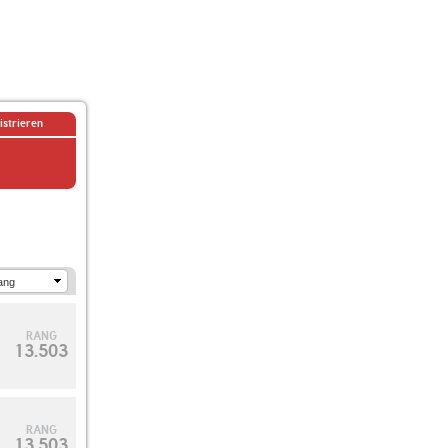
istrieren
RANG
13.503
RANG
13.503