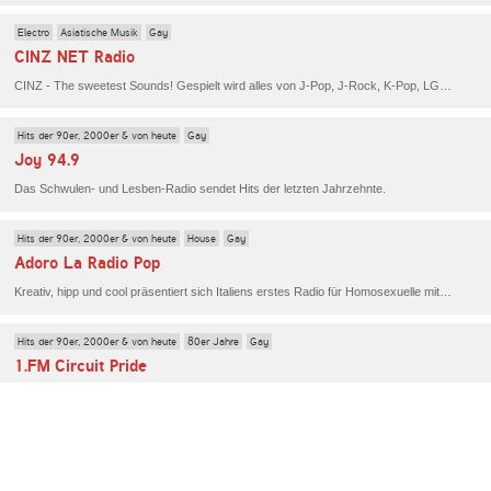
Electro
Asiatische Musik
Gay
CINZ NET Radio
CINZ - The sweetest Sounds! Gespielt wird alles von J-Pop, J-Rock, K-Pop, LGBT-Künstlern und Anime-Stilen. Darüber hinaus bietet der Sender Szene-Nachrichten, eine Community und mehr. Höre noch heute die süßen Klänge von CINZ.
Hits der 90er, 2000er & von heute
Gay
Joy 94.9
Das Schwulen- und Lesben-Radio sendet Hits der letzten Jahrzehnte.
Hits der 90er, 2000er & von heute
House
Gay
Adoro La Radio Pop
Kreativ, hipp und cool präsentiert sich Italiens erstes Radio für Homosexuelle mit seinem Programm aus feinster Dance- und Popmusik.
Hits der 90er, 2000er & von heute
80er Jahre
Gay
1.FM Circuit Pride
Hier hörst du alles von Elton Johns großen Hits bis zu aktuellen Club Beats.
Oldies gemischt
Gay
Adoro La Radio Classic