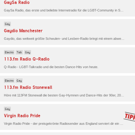
GaySa Radio
GaySa Radio, das erste und beliebte Internetradio für die LGBT-Community in Südafrika bietet neben abwechslungsreiche, tanzbarer Musik auch Informationssendungen und Talkshows.
Gay
Gaydio Manchester
Gaydio, das weltweit größte Schwulen- und Lesben-Radio bringt mit einem abwechslungsreichen Musikprogramm aus Pop und Dance Schwung in deinen Alltag. Darüber hinaus erfährst du das Neuste aus dem Nordwesten Englands.
Electro
Talk
Gay
113.fm Radio Q-Radio
Q-Radio - LGBT-Talkradio und die besten Dance-Hits von heute.
Electro
Gay
113.fm Radio Stonewall
Höre mit 113FM Stonewall die besten Gay-Hymnen und Dance-Hits der 90er, 2000er und 2010er.
Gay
Virgin Radio Pride
Virgin Radio Pride - der preisgekrönte Radiosender aus England serviert dir ein hochkarätiges Programm vollgepackt mit der besten Musik aus Pop, Dance und RnB der letzten zwei Jahrzehnten sowie den wichtigsten Themen der LGBTQIA+ Community.