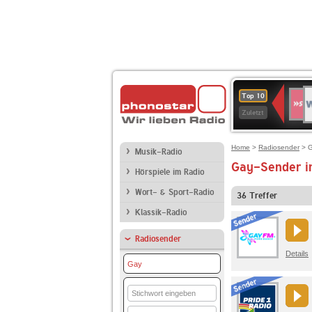
W
SWR
Top 10
4
Zuletzt
Home
>
Radiosender
> 
Musik-Radio
Gay-Sender i
Hörspiele im Radio
Wort- & Sport-Radio
36
Treffer
Klassik-Radio
Radiosender
Details
Gay