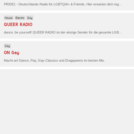
PRIDE1 - Deutschlands Radio für LGBTQIA+ & Friends. Hier erwarten dich regelmäßige Live-Sendungen, Nachrichten aus der LGBTQIA+-Welt und aktuelle Musik von Pop über Schlager bis Electro und Dance.
House
Electro
Gay
QUEER RADIO
dance. be yourself! QUEER RADIO ist der einzige Sender für die gesamte LGBTIAQ+ Community - mit den besten Dance Hits und allem, was die Community bewegt.
Gay
ON Gay
Macht an! Dance, Pop, Gay-Classics und Dragqueens im besten Mix.