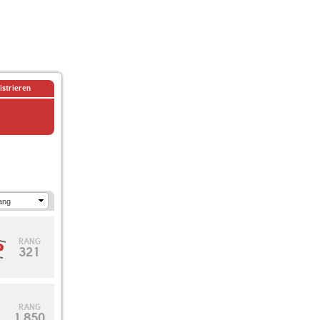
istrieren
RANG
321
RANG
1.850