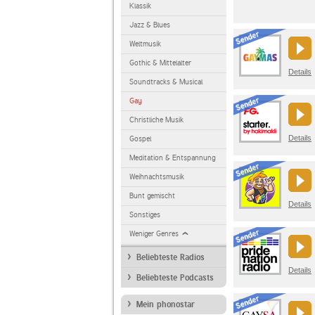
Klassik
Jazz & Blues
Weltmusik
Gothic & Mittelalter
Details
Soundtracks & Musical
Gay
Christliche Musik
Details
Gospel
Meditation & Entspannung
Weihnachtsmusik
Bunt gemischt
Details
Sonstiges
Weniger Genres
Beliebteste Radios
Details
Beliebteste Podcasts
Mein phonostar