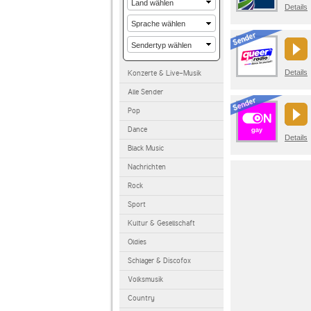
Details
Details
Konzerte & Live-Musik
Alle Sender
Pop
Dance
Details
Black Music
Nachrichten
Rock
Sport
Kultur & Gesellschaft
Oldies
Schlager & Discofox
Volksmusik
Country