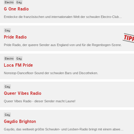
Electro
Gay
G One Radio
Entdecke die französischen und internationalen Welt der schwulen Electro-Clubs mit G One Radio.
Gay
Pride Radio
Pride Radio, der queere Sender aus England von und für die Regenbogen-Szene.
Electro
Gay
Loca FM Pride
Nonstop-Dancefloor-Sound der schwulen Bars und Discotheken.
Gay
Queer Vibes Radio
Queer Vibes Radio - dieser Sender macht Laune!
Gay
Gaydio Brighton
Gaydio, das weltweit größte Schwulen- und Lesben-Radio bringt mit einem abwechslungsreichen Musikprogramm aus Pop und Dance Schwung in deinen Alltag. Darüber hinaus erfährst du das Neuste aus dem Süden Englands.