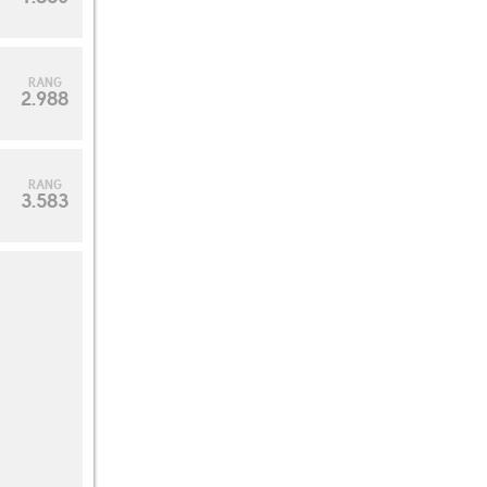
RANG
2.988
RANG
3.583