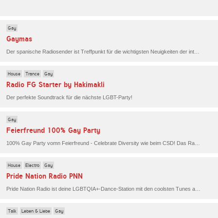
Gay
Gaymas
Der spanische Radiosender ist Treffpunkt für die wichtigsten Neuigkeiten der internationalen Gay-Szene - Demonstrationen, Events, Pride-Veranstaltungen und vieles mehr! Natürlich darf dabei die Musik nicht fehlen. Hier gibt es House, Tech House, Tribal und Dance den ganzen Tag lang!
House
Trance
Gay
Radio FG Starter by Hakimakli
Der perfekte Soundtrack für die nächste LGBT-Party!
Gay
Feierfreund 100% Gay Party
100% Gay Party vomn Feierfreund - Celebrate Diversity wie beim CSD! Das Radio mit dem Travestie-Künstler Nina Queer. Der beste LGBT-Pop, House, Dance und R&B zum Feiern. Beyoncé, Madonna, David Guetta, George Michael und Abba auf einem Sender ganz wie auf der schwul-lesbischen Party!
House
Electro
Gay
Pride Nation Radio PNN
Pride Nation Radio ist deine LGBTQIA+-Dance-Station mit den coolsten Tunes aus Trance, House, Techno, Club und mehr.
Talk
Leben & Liebe
Gay