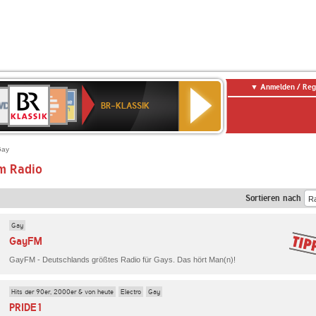
Anmelden / Reg
BR-
DR
Deutschlandfunk
3
Deutschlandfunk
80er
NDR
ANTENNE
SWR
KLASSIK
BR-KLASSIK
Kultur
90er
2
BAYERN
Kultur
OLDIE
ANTENNE
Gay
m Radio
Sortieren nach
Gay
GayFM
GayFM - Deutschlands größtes Radio für Gays. Das hört Man(n)!
Hits der 90er, 2000er & von heute
Electro
Gay
PRIDE1