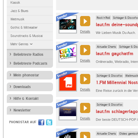
Klassik
Jazz & Blues
Rock'n'Roll
Schlager & Discofo
Weltmusik
laut.fm deine-sound
Gothic & Mittelalter
Details
Wir Lieben Musik Du Auch.
Soundtracks & Musical
Mehr Genres
Aktuelle Charts
Schlager & Di
laut.fm gaychatfm
Beliebteste Radios
Details
Onlineradio, Webradio, Inter
Beliebteste Podcasts
Mein phonostar
Schlager & Discofox
Weltmusik
1.FM Millennial Nost
Downloads
Details
Eine Reise zurück in die Ver
Hilfe & Kontakt
Schlager & Discofox
Newsletter
laut.fm schlagerlag
Details
PHONOSTAR AUF
Aktuelle Charts
Oldies gemisc