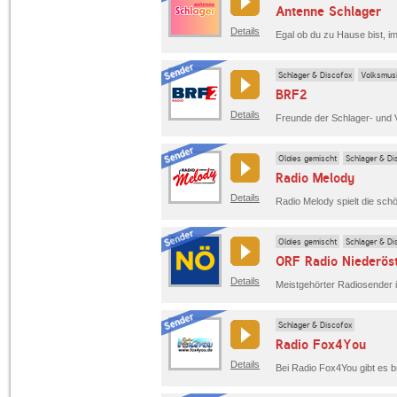
Antenne Schlager
Details
Schlager & Discofox
Volksmus
BRF2
Details
Oldies gemischt
Schlager & Di
Radio Melody
Details
Radio Melody spielt die sch
Oldies gemischt
Schlager & Di
ORF Radio Niederöst
Details
Schlager & Discofox
Radio Fox4You
Details