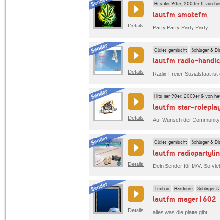
Hits der 90er, 2000er & von he
laut.fm smokefm
Details
Party Party Party Party.
Oldies gemischt
Schlager & Di
laut.fm radio-handi
Details
Radio-Freier-Sozialstaat ist
Hits der 90er, 2000er & von he
laut.fm star-rolepla
Details
Auf Wunsch der Community
Oldies gemischt
Schlager & Di
laut.fm radiopartyli
Details
Techno
Hardcore
Schlager &
laut.fm mager1602
Details
alles was die platte gibt .