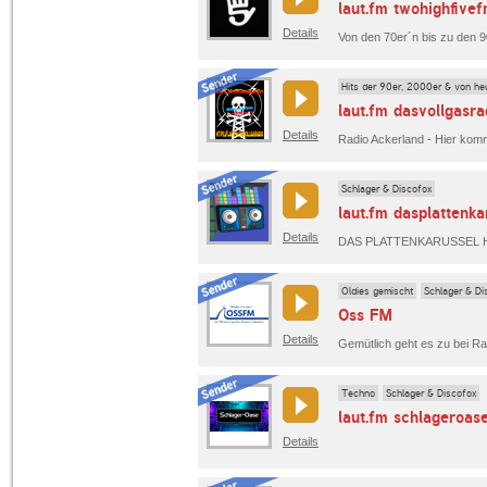
laut.fm twohighfive
Details
Hits der 90er, 2000er & von he
laut.fm dasvollgasra
Details
Schlager & Discofox
laut.fm dasplattenka
Details
Oldies gemischt
Schlager & Di
Oss FM
Details
Techno
Schlager & Discofox
laut.fm schlageroas
Details