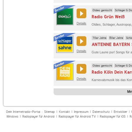
Oldies gemischt
Schlager & Di
Radio Grün Weiß
Details
70er Jahre
80er Jahre
Schl
ANTENNE BAYERN S
Details
Oldies gemischt
Schlager & Di
Radio Köln Dein Kar
Details
Me
Dein Internetradio-Portal :
Sitemap
|
Kontakt
|
Impressum
|
Datenschutz
|
Entwickler
|
Windows
|
Radioplayer für Android
|
Radioplayer für Android TV
|
Radioplayer für iOS
|
R