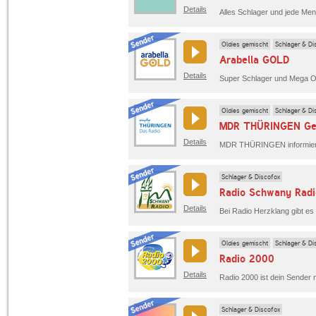
Details
Oldies gemischt
Schlager & Di
Arabella GOLD
Details
Super Schlager und Mega Ol
Oldies gemischt
Schlager & Di
MDR THÜRINGEN Ge
Details
Schlager & Discofox
Radio Schwany Radi
Details
Bei Radio Herzklang gibt es
Oldies gemischt
Schlager & Di
Radio 2000
Details
Schlager & Discofox