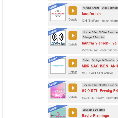
Aktuelle Charts
Oldies gemisc
laut.fm ich
Details
ICH (Steffen) - Immer charm
Hits der 90er, 2000er & von he
Schlager & Discofox
laut.fm viersen-live
Details
Oldies
Schlager & Discofox
V
MDR SACHSEN-ANHA
Details
Hits der 90er, 2000er & von he
89.0 RTL Freaky Fr
Details
89.0 RTL Freaky Friday spielt
Schlager & Discofox
Radio Flamingo