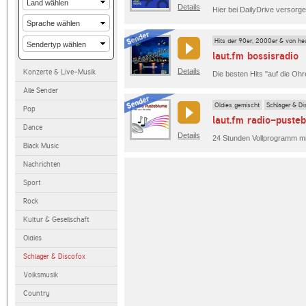
Details
Hits der 90er, 2000er & von he
laut.fm bossisradio
Details
Konzerte & Live-Musik
Alle Sender
Oldies gemischt
Schlager & Di
Pop
laut.fm radio-puste
Dance
Details
Black Music
Nachrichten
Sport
Rock
Kultur & Gesellschaft
Oldies
Schlager & Discofox
Volksmusik
Country