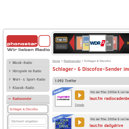
WDR
ANTENNE
SWR
Deutschlandfunk
Deutschlandfunk
80er
SWR3
WDR
BR-
NDR
Top 10
2
W
BAYERN
Kultur
Kultur
90er
4
KLASSIK
2
Zuletzt
OLDIE
ANTENNE
Home
>
Radiosender
> Schlager & Discofox
Musik-Radio
Schlager- & Discofox-Sender im
Hörspiele im Radio
Wort- & Sport-Radio
1.092
Treffer
Klassik-Radio
Hits der 90er, 2000er & von he
laut.fm radiocadenb
Radiosender
Details
Schlager & Discofox
Hits der 90er, 2000er & von he
laut.fm dailydrive