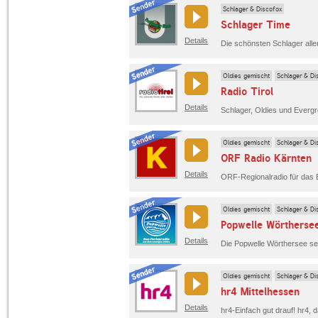
Schlager & Discofox
Schlager Time
Details
Oldies gemischt
Schlager & Di
Radio Tirol
Details
Oldies gemischt
Schlager & Di
ORF Radio Kärnten
Details
Oldies gemischt
Schlager & Di
Popwelle Wörtherse
Details
Oldies gemischt
Schlager & Di
hr4 Mittelhessen
Details