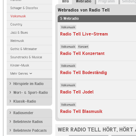
Info
Webradio
Programm
Sendun
Schlager & Discofox
Webradios von Radio Tell
Volksmusik
5 Webradio
Country
Volksmusik
Jazz & Blues
Radio Tell Live-Stream
Weltmusik
Volksmusik
Konzert
Gothic & Mittelalter
Radio Tell Konzertant
Soundtracks & Musical
Kinder-Musik
Volksmusik
Radio Tell Bodeständig
Mehr Genres
Hörspiele im Radio
Volksmusik
Radio Tell Jodel
Wort- & Sport-Radio
Klassik-Radio
Volksmusik
Radio Tell Blasmusik
Radiosender
Beliebteste Radios
WER RADIO TELL HÖRT, HÖRT
Beliebteste Podcasts