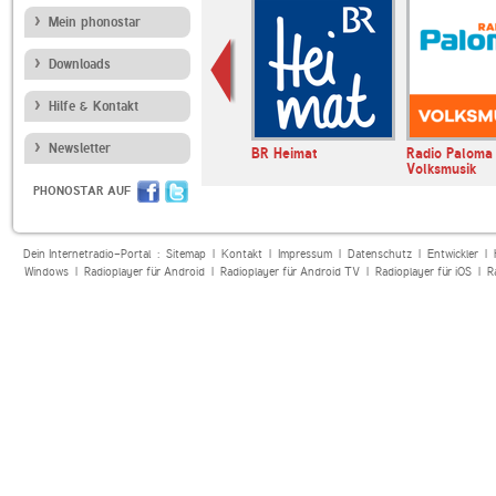
Mein phonostar
Downloads
Hilfe & Kontakt
Newsletter
 Radio
Klassik Radio
BR Heimat
Radio Paloma
Volksmusik
PHONOSTAR AUF
Dein Internetradio-Portal :
Sitemap
|
Kontakt
|
Impressum
|
Datenschutz
|
Entwickler
|
Windows
|
Radioplayer für Android
|
Radioplayer für Android TV
|
Radioplayer für iOS
|
R