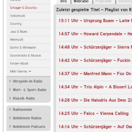
Info
Webradio
Programm
Sendun
Schlager & Discofox
Zuletzt gespielte Titel - Playlist von 
Volksmusik
15:11 Uhr - Ursprung Buam - Latte 
Country
Jazz & Blues
14:57 Uhr - Howard Carpendale - He
Weltmusik
14:48 Uhr - Schürzenjäger - Sierra
Gothic & Mittelalter
Soundtracks & Musical
14:42 Uhr - Schürzenjäger - Fuckin 
Kinder-Musik
Mehr Genres
14:37 Uhr - Manfred Mann - Fox On
Hörspiele im Radio
14:34 Uhr - Trio Alpin - A Bisserl L
Wort- & Sport-Radio
Klassik-Radio
Radiosender
14:25 Uhr - Falco - Vienna Calling
Beliebteste Radios
14:16 Uhr - Schürzenjäger - Auf O
Beliebteste Podcasts