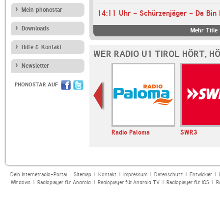
Mein phonostar
14:11 Uhr - Schürzenjäger - Da Bin
Downloads
Mehr Title
Hilfe & Kontakt
WER RADIO U1 TIROL HÖRT, H
Newsletter
PHONOSTAR AUF
NTENNE
NDR Schlager
Radio Paloma
SWR3
Dein Internetradio-Portal :
Sitemap
|
Kontakt
|
Impressum
|
Datenschutz
|
Entwickler
|
Windows
|
Radioplayer für Android
|
Radioplayer für Android TV
|
Radioplayer für iOS
|
R