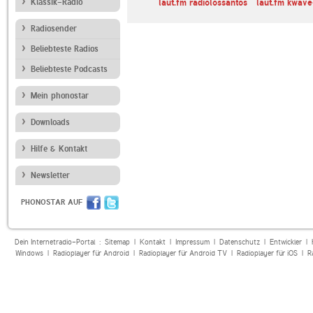
Klassik-Radio
Cesky rozhlas Radio
laut.fm radiolossantos
laut.fm kwave
Prague International
Radiosender
Beliebteste Radios
Beliebteste Podcasts
Mein phonostar
Downloads
Hilfe & Kontakt
Newsletter
PHONOSTAR AUF
Dein Internetradio-Portal :
Sitemap
|
Kontakt
|
Impressum
|
Datenschutz
|
Entwickler
|
Windows
|
Radioplayer für Android
|
Radioplayer für Android TV
|
Radioplayer für iOS
|
R