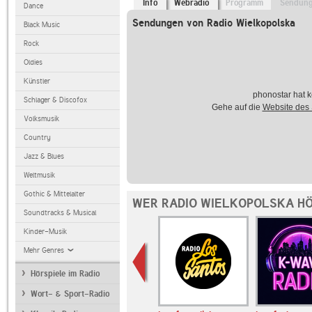
Info
Webradio
Programm
Sendun
Dance
Sendungen von Radio Wielkopolska
Black Music
Rock
Oldies
Künstler
phonostar hat k
Schlager & Discofox
Gehe auf die
Website des
Volksmusik
Country
Jazz & Blues
Weltmusik
Gothic & Mittelalter
WER RADIO WIELKOPOLSKA HÖ
Soundtracks & Musical
Kinder-Musik
Mehr Genres
Hörspiele im Radio
Wort- & Sport-Radio